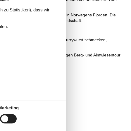
 zu Statistiken), dass wir
pen-Nationalparks ein Feeling wie in Norwegens Fjorden. Die
r mit ihrer märchenhaften Hügellandschaft.
ufen.
.
en Hauptstadt Berlin die legendäre Currywurst schmecken,
it Blaubeerpudding und Sahne.
e und Bauernbrot nach einer ausgiebigen Berg- und Almwiesentour
Marketing