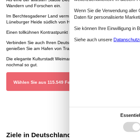
Wandern und Forschen ein.
Wenn Sie die Verwendung aller Co
Im Berchtesgadener Land vermittelt der smaragdgrün schimmernde 
Daten für personalisierte Marke
Lüneburger Heide südlich von Hamburg, Europas größte zusammenh
Sie können Ihre Einwilligung in 
Einen tollkühnen Kontrastpunkt setzt der hiesige Heide-Park mit de
Siehe auch unsere
Datanschutzri
Verbinden Sie auch Ihren Deutschlandurlaub mit besonderen kulinar
genießen Sie am Hafen von Travemünde ein Krabbenbrötchen frisc
Die elegante Kulturstadt Weimar kredenzt Ihnen herzhaftes Zwiebe
nochmal so gut.
Wählen Sie aus 115.549 Ferienhäusern
Essentiel
Ziele in Deutschland