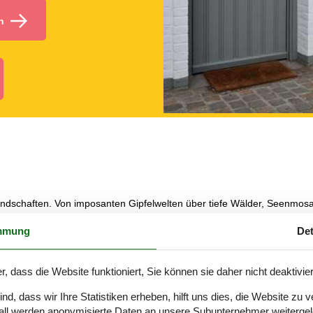
n
Landschaften. Von imposanten Gipfelwelten über tiefe Wälder, Seenmos
mmung
Det
nd ebenso geschaffen wie für Felsenklettern, Golfurlaub, Städtetrips un
r, dass die Website funktioniert, Sie können sie daher nicht deaktivie
her Region Sie Ihre Unterkunft in Deutschland buchen. Wie wäre es beis
des weltweit höchsten Kaltwassergeysirs in den Himmel.
d, dass wir Ihre Statistiken erheben, hilft uns dies, die Website zu 
all werden anonymisierte Daten an unsere Subunternehmer weitergele
 historischem Erbe vom Feinsten. Nahebei lädt der Vulkanpark von Plai