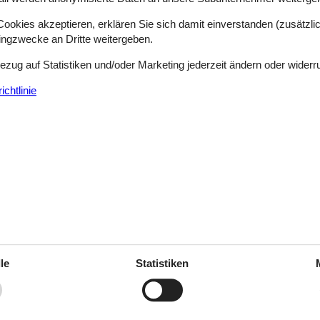
okies akzeptieren, erklären Sie sich damit einverstanden (zusätzlich
Königssee zwischen den steilen Felshängen des einzigen deutschen Al
tingzwecke an Dritte weitergeben.
ängende Heidefläche, verführt besonders zur Blütezeit im Spätsomme
Bezug auf Statistiken und/oder Marketing jederzeit ändern oder widerr
r europaweit höchsten Holzachterbahn und vielen weiteren Attraktionen
chtlinie
ischen Erfahrungen. Lassen Sie sich beispielsweise in unserer quirlig
h vom Kutter oder schlemmen Sie im Harz einen Riesen-Windbeutel m
lmarktbrot und im Allgäu schmeckt die Brettljause mit regionalem Käs
le
Statistiken