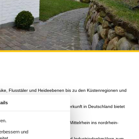
aike, Flusstäler und Heideebenen bis zu den Küstenregionen und
ails
d Wellnessreisen. Kurzum: Eine Unterkunft in Deutschland bietet
ren.
pielsweise mit einer Reise an den Mittelrhein ins nordrhein-
verbessern und
itet.
dt mit zahlreichen Natur-, Kultur- und Industriedenkmälern zum