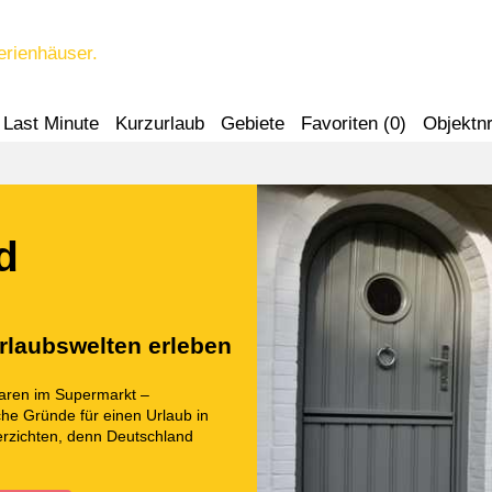
erienhäuser.
Last Minute
Kurzurlaub
Gebiete
Favoriten (
0
)
Objektnr
d
rlaubswelten erleben
Waren im Supermarkt –
che Gründe für einen Urlaub in
erzichten, denn Deutschland