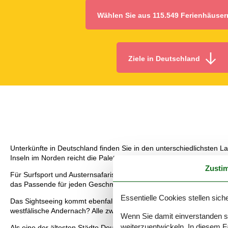
Wählen Sie aus 115.549 Ferienhäuser
Ziele in Deutschland
Unterkünfte in Deutschland finden Sie in den unterschiedlichsten 
Inseln im Norden reicht die Palette.
Zusti
Für Surfsport und Austernsafaris sind die Unterkünfte in Deutschla
das Passende für jeden Geschmack.
Essentielle Cookies stellen siche
Das Sightseeing kommt ebenfalls nicht zu kurz, ganz gleich, in welc
westfälische Andernach? Alle zwei Stunden steigt hier die Fontäne 
Wenn Sie damit einverstanden sin
weiterzuentwickeln. In diesem F
Als eine der ältesten Städte Deutschlands bezaubert Andernach mit