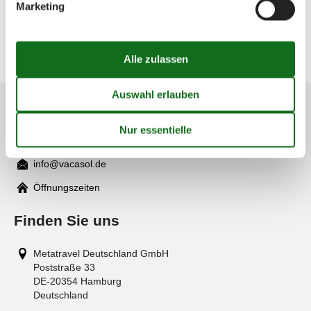
Marketing
Luxemburg
Spanien
Italien
Frankreich
Kroatien
Kundenservice
(+49) 040 8740 6723
info@vacasol.de
Mail
Öffnungszeiten
Finden Sie uns
Metatravel Deutschland GmbH
Poststraße 33
DE-20354
Hamburg
Deutschland