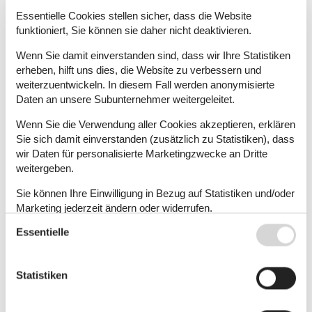
Geografien
Essentielle Cookies stellen sicher, dass die Website
funktioniert, Sie können sie daher nicht deaktivieren.
Alle
Slowenien
Wenn Sie damit einverstanden sind, dass wir Ihre Statistiken
Dänemark
erheben, hilft uns dies, die Website zu verbessern und
Österreich
Schweiz
weiterzuentwickeln. In diesem Fall werden anonymisierte
Deutschland
Daten an unsere Subunternehmer weitergeleitet.
Polen
Schweden
Wenn Sie die Verwendung aller Cookies akzeptieren, erklären
Norwegen
Sie sich damit einverstanden (zusätzlich zu Statistiken), dass
Portugal
wir Daten für personalisierte Marketingzwecke an Dritte
Zypern
weitergeben.
Griechenland
Holland
Sie können Ihre Einwilligung in Bezug auf Statistiken und/oder
Irland
Marketing jederzeit ändern oder widerrufen.
Bulgarien
Ungarn
Essentielle
Siehe auch unsere
Datanschutzrichtlinie
Tschechien
Belgien
Türkei
Statistiken
Finnland
Island
Slowakei