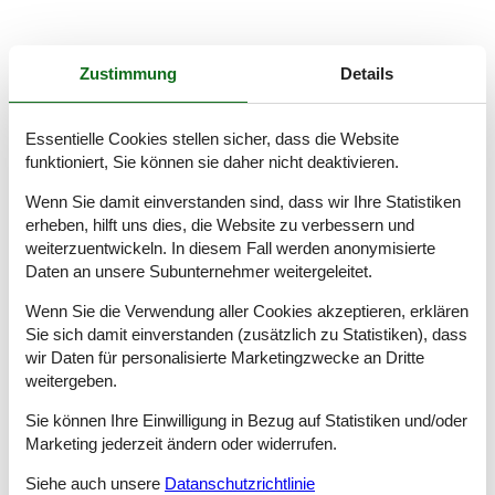
Zustimmung
Details
Essentielle Cookies stellen sicher, dass die Website
funktioniert, Sie können sie daher nicht deaktivieren.
Mieten Sie Ihre Skiausrüstung
Wenn Sie damit einverstanden sind, dass wir Ihre Statistiken
günstiger online
erheben, hilft uns dies, die Website zu verbessern und
weiterzuentwickeln. In diesem Fall werden anonymisierte
Daten an unsere Subunternehmer weitergeleitet.
Profitieren
Sie
bei SNOWELL zusätzlich
😊
Rabattcode zur Eingabe im 1.
Wenn Sie die Verwendung aller Cookies akzeptieren, erklären
Buchungsschritt:
felineski2627
(Werbung)
Sie sich damit einverstanden (zusätzlich zu Statistiken), dass
Mit SNOWELL können Sie Ihre Wintersportausrüstung wie
wir Daten für personalisierte Marketingzwecke an Dritte
Skier, Snowboards, Schuhe, Helme, etc. für Ihren
weitergeben.
Winterurlaub einfach und bequem online mieten. Bei 600
Skiverleihshops direkt in
über 400 Wintersportorten in
Sie können Ihre Einwilligung in Bezug auf Statistiken und/oder
den Alpen
steht die gewünschte Ausrüstung zur
Marketing jederzeit ändern oder widerrufen.
Abholung für Sie bereit. Freuen Sie sich schon jetzt auf
eine perfekte Zeit auf der Piste und im Schnee ❄️😊❄️
Siehe auch unsere
Datanschutzrichtlinie