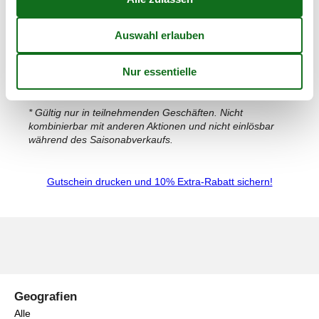
und mehr als 200 italienische und internationale Marken
vereint. Die stilvolle Atmosphäre, kombiniert mit
ganzjährigen Rabatten von 30 bis 70%, macht das Center
zu einem beliebten Ziel für alle, die Wert auf Qualität,
Mode und Ersparnis legen. Jetzt Gutschein speichern, am
Info-Point vorzeigen und zusätzlich 10% Rabatt auf
bereits reduzierte Preise erhalten* (Werbung).
* Gültig nur in teilnehmenden Geschäften. Nicht
kombinierbar mit anderen Aktionen und nicht einlösbar
während des Saisonabverkaufs.
Gutschein drucken und 10% Extra-Rabatt sichern!
Geografien
Alle