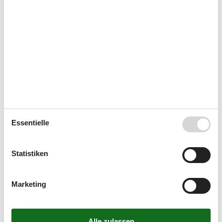
Jetzt online buchen & profitieren!
Essentielle
Castel Guelfo The Style Outlets –
Shopping mit Stil in der Nähe von
Statistiken
Bologna
Exklusiv für unsere Kunden: 10% zusätzlicher Rabatt
Marketing
mit diesem
Gutschein
Castel Guelfo The Style Outlets ist ein exklusives Outlet-
Center in der Nähe von Bologna, das über 110 Boutiquen