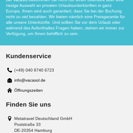
riesige Auswahl an privaten Urlaubsunterkünften in ganz
Europa. Ihnen wird auch garantiert, dass Sie bei der Buchung
nicht zu viel bezahlen. Wir bieten nämlich eine Preisgarantie für
alle unsere Unterkünfte. Und sollten Sie vor dem Urlaub oder
während des Aufenthaltes Fragen haben, stehen wir immer zur
Verfügung, um Ihnen behilflich zu sein.
Kundenservice
(+49) 040 8740 6723
info@vacasol.de
Mail
Öffnungszeiten
Finden Sie uns
Metatravel Deutschland GmbH
Poststraße 33
DE-20354
Hamburg