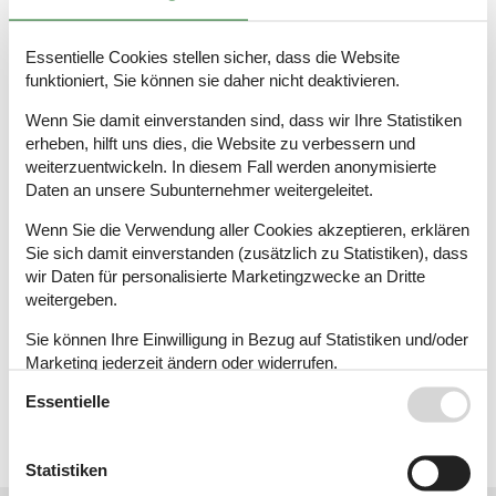
Essentielle Cookies stellen sicher, dass die Website
funktioniert, Sie können sie daher nicht deaktivieren.
Unser Tipp: Sicher Urlaub machen –
Storno ohne Risiko
Wenn Sie damit einverstanden sind, dass wir Ihre Statistiken
erheben, hilft uns dies, die Website zu verbessern und
weiterzuentwickeln. In diesem Fall werden anonymisierte
Jetzt vorsorgen und Reiseschutz abschließen >>
Daten an unsere Subunternehmer weitergeleitet.
Damit Sie bei Stornierung oder Abbruch Ihres Urlaubs
aufgrund von Erkrankung, Unfall oder Arbeitslosigkeit –
Wenn Sie die Verwendung aller Cookies akzeptieren, erklären
auch innerhalb der Familie – mögliche finanzielle Verluste
Sie sich damit einverstanden (zusätzlich zu Statistiken), dass
ersetzt bekommen, empfehlen wir Ihnen die Produkte
wir Daten für personalisierte Marketingzwecke an Dritte
unseres Partners
ERGO Reiseversicherung
, dem
weitergeben.
Marktführer unter den Reiseversicherern in Deutschland.
Sie können Ihre Einwilligung in Bezug auf Statistiken und/oder
🧳RundumSorglos unterwegs ab 7 Euro - jetzt
Marketing jederzeit ändern oder widerrufen.
buchen!
Essentielle
Siehe auch unsere
Datanschutzrichtlinie
Jetzt vorsorgen und Reiseschutz abschließen!
Statistiken