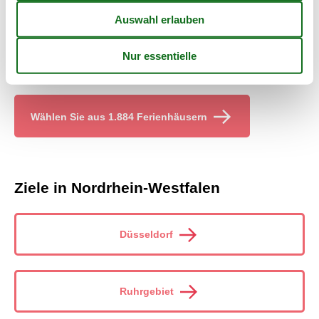
Egal welches Ferienhaus Nordrhein-Westfalen privat Sie sich
aussuchen und egal ob Sie darauf Rabatt erhalten oder nicht,
Sie sind immer von der Preisgarantie bei Vacasol abgedeckt.
Sollte unserer Preiskontrolle ein Fehler unterlaufen, so erstatten
wir Ihnen ohne Probleme die gesamte Differenz direkt auf Ihr
Konto.
Wählen Sie aus 1.884 Ferienhäusern
Ziele in Nordrhein-Westfalen
Düsseldorf
Ruhrgebiet