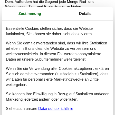
Dom. Außerdem hat die Gegend jede Menge Rad- und
Wanderwege, Tier- und Freizeitparks zu bieten.
Zustimmung
Details
In Nordrhein-Westfalen gibt es reichlich kulturelle
Sehenswürdigkeiten und eine fantastische Natur. Große
Waldgebiete, grüne Ackerflächen und Wiesen, Flüsse und gleich
Essentielle Cookies stellen sicher, dass die Website
70 Badeseen - unterwegs auf Ihren Radtouren bieten sich Ihnen
funktioniert, Sie können sie daher nicht deaktivieren.
also jede Menge schöne Eindrücke. Nehmen Sie die Familie mit
zum Abenteuer Park, wo die Besucher tolle Erlebnisse an Land
Wenn Sie damit einverstanden sind, dass wir Ihre Statistiken
und im Wasser erwarten, und zum Heimat-Tierpark Olderdissen,
erheben, hilft uns dies, die Website zu verbessern und
wo sage und schreibe 90 Tierarten in ihrer natürlichen
weiterzuentwickeln. In diesem Fall werden anonymisierte
Umgebung leben. In Oberhausen befindet sich das
familienfreundliche Aquarium Sea Life. Hier können Sie Haie,
Daten an unsere Subunternehmer weitergeleitet.
Rochen und Meeresschildkröten bei einer Fahrt durch das mit
Wenn Sie die Verwendung aller Cookies akzeptieren, erklären
1,5 Mio. Litern Wasser gefüllte Tropenbecken durch den
gläsernen Boden des Bootes beobachten. Der Aachener Dom
Sie sich damit einverstanden (zusätzlich zu Statistiken), dass
ist das allererste Kulturdenkmal, das 1978 in die Liste des
wir Daten für personalisierte Marketingzwecke an Dritte
UNESCO-Welterbes aufgenommen wurde. Seitdem ist u. a. der
weitergeben.
Kölner Dom hinzugekommen.
Sie können Ihre Einwilligung in Bezug auf Statistiken und/oder
Falls Aktivurlaub ganz oben auf Ihrer Liste steht, dann sollten
Marketing jederzeit ändern oder widerrufen.
Sie Ihre Fahrräder mit nach Nordrhein-Westfalen nehmen, wo
es in der Region Niederrhein sage und schreibe 2000 km
Siehe auch unsere
Datanschutzrichtlinie
asphaltierte Radwege gibt. Unterwegs durch die hübsche