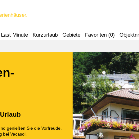
erienhäuser.
Last Minute
Kurzurlaub
Gebiete
Favoriten (
0
)
Objektnr
en-
 Urlaub
und genießen Sie die Vorfreude.
g bei Vacasol.