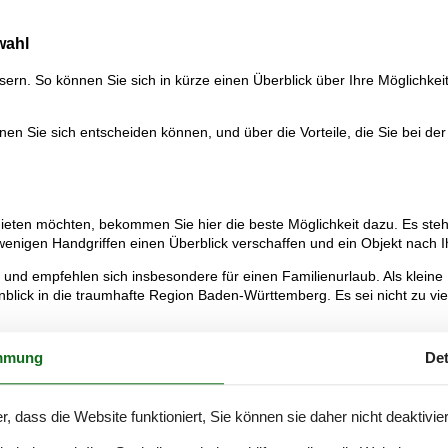
wahl
sern. So können Sie sich in kürze einen Überblick über Ihre Möglichk
en Sie sich entscheiden können, und über die Vorteile, die Sie bei de
ieten möchten, bekommen Sie hier die beste Möglichkeit dazu. Es steh
wenigen Handgriffen einen Überblick verschaffen und ein Objekt nach 
und empfehlen sich insbesondere für einen Familienurlaub. Als kleine 
lick in die traumhafte Region Baden-Württemberg. Es sei nicht zu viel 
bracht hat, der wird mit großer Wahrscheinlichkeit wiederkommen.
mmung
Det
ronn lieben, der Deutschlands erster Erlebnispark ist. Hier finden Si
esten Seite zeigt, ist der große Indoor-Freizeitpark Sensapolis, wo es
r, dass die Website funktioniert, Sie können sie daher nicht deaktivie
n der frischen Luft aktiv sind, werden Sie die unendlichen Möglichkeite