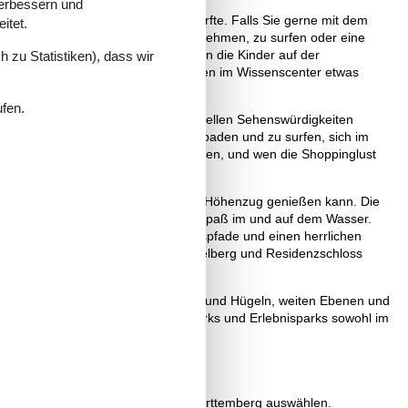
verbessern und
lter für alle etwas dabei sein dürfte. Falls Sie gerne mit dem
itet.
 zu baden, eine Kanutour zu unternehmen, zu surfen oder eine
oor-Freizeitpark Sensapolis können die Kinder auf der
 zu Statistiken), dass wir
s gemütlich machen - und alle können im Wissenscenter etwas
ufen.
nggebliebenen, Stadtleben und kulturellen Sehenswürdigkeiten
Gegend sind perfekte Orte, um zu baden und zu surfen, sich im
eien, historische Schlösser und Museen, und wen die Shoppinglust
 Blick auf die Rheinebene und den Höhenzug genießen kann. Die
odensee ist ideal für alle Arten von Spaß im und auf dem Wasser.
ls 100 Vergnügungsangebote, Erlebnispfade und einen herrlichen
 Gegend vorbei, z. B. Schloss Heidelberg und Residenzschloss
B. die hübsche Landschaft mit Bergen und Hügeln, weiten Ebenen und
ben, es gibt Freizeitparks, Tierparks und Erlebnisparks sowohl im
n und gemütlichen Cafés.
htige Ferienhaus zur Miete Baden-Württemberg auswählen.