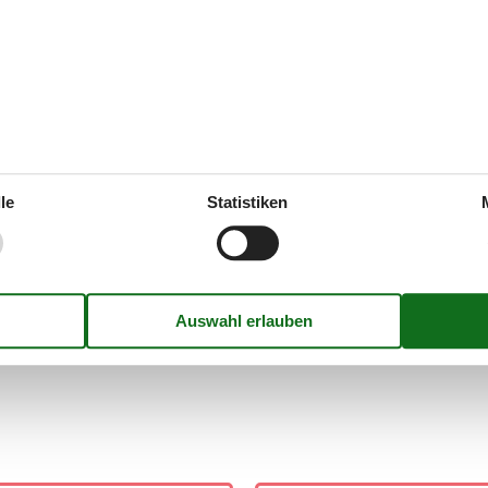
e
von unserer Preisgarantie abgedeckt. Sollte ein Angebot bei der Preis
teilung
chließen, sind Sie immer von der Preisgarantie von Vacasol eingedeckt.
le
Statistiken