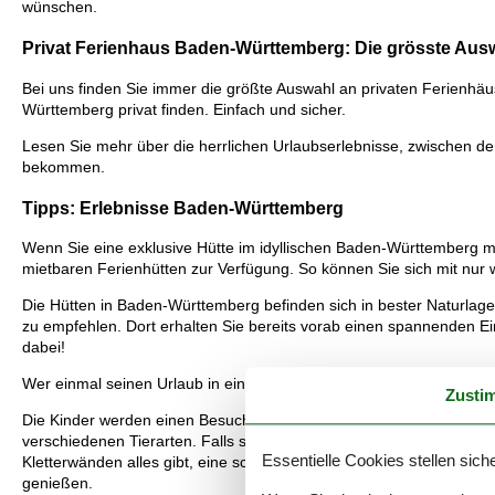
wünschen.
Privat Ferienhaus Baden-Württemberg: Die grösste Aus
Bei uns finden Sie immer die größte Auswahl an privaten Ferienhäu
Württemberg privat finden. Einfach und sicher.
Lesen Sie mehr über die herrlichen Urlaubserlebnisse, zwischen den
bekommen.
Tipps: Erlebnisse Baden-Württemberg
Wenn Sie eine exklusive Hütte im idyllischen Baden-Württemberg m
mietbaren Ferienhütten zur Verfügung. So können Sie sich mit nur 
Die Hütten in Baden-Württemberg befinden sich in bester Naturlage 
zu empfehlen. Dort erhalten Sie bereits vorab einen spannenden Einb
dabei!
Wer einmal seinen Urlaub in einer Hütte in Baden-Württemberg ver
Zusti
Die Kinder werden einen Besuch im Erlebnispark Tripsdrill in Cleeb
verschiedenen Tierarten. Falls sich das Wetter nicht von seiner b
Essentielle Cookies stellen siche
Kletterwänden alles gibt, eine schöne Alternative. Falls Sie gerne a
genießen.