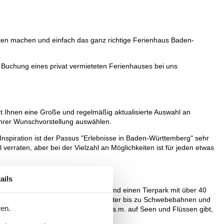
eiten machen und einfach das ganz richtige Ferienhaus Baden-
r Buchung eines privat vermieteten Ferienhauses bei uns
t Ihnen eine Große und regelmäßig aktualisierte Auswahl an
Ihrer Wunschvorstellung auswählen.
Inspiration ist der Passus "Erlebnisse in Baden-Württemberg" sehr
verraten, aber bei der Vielzahl an Möglichkeiten ist für jeden etwas
ails
e mehr als 100 Vergnügungsangebote und einen Tierpark mit über 40
 von Raumschiffen über ein Wissenscenter bis zu Schwebebahnen und
ren.
n, die es hier zum Paddeln, Surfen u.a.m. auf Seen und Flüssen gibt,