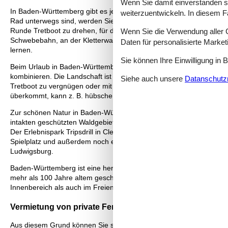
Wenn Sie damit einverstanden sin
In Baden-Württemberg gibt es jede Menge Schlösser, Museen, Freize
weiterzuentwickeln. In diesem F
Rad unterwegs sind, werden Sie das gut ausgebaute Netz aus Radw
Runde Tretboot zu drehen, für den sind der Bodensee und die übri
Wenn Sie die Verwendung aller Co
Schwebebahn, an der Kletterwand und auf Rutschen eine aufregend
Daten für personalisierte Marke
lernen.
Sie können Ihre Einwilligung in 
Beim Urlaub in Baden-Württemberg können Sie einzigartige Naturerl
kombinieren. Die Landschaft ist von einem umfangreichen Netz au
Siehe auch unsere
Datanschutzri
Tretboot zu vergnügen oder mit dem Kanu zu paddeln. Hier finden S
überkommt, kann z. B. hübsche Städte wie Heidelberg, Stuttgart, 
Zur schönen Natur in Baden-Württemberg gehören mehrere Naturpa
intakten geschützten Waldgebiete sind mehr als 100 Jahre alt. Weit
Der Erlebnispark Tripsdrill in Cleebronn ist ein schöner Ort, um e
Spielplatz und außerdem noch ein Wildparadies mit jeder Menge Ti
Ludwigsburg.
Baden-Württemberg ist eine herrliche Region für den Familienurlau
mehr als 100 Jahre altem geschütztem Wald. An Seen und Flüssen ka
Innenbereich als auch im Freien, historische Schlösser und Musee
Vermietung von private Ferienhäuser Baden-Württemberg:
Aus diesem Grund können Sie sich innerhalb kurzer Zeit einen Übe