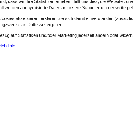
d, dass wir Ihre Statistiken erheben, hilft uns dies, die Website zu 
itparks und Tierparks, sodass unabhängig von den Interessen und vom A
all werden anonymisierte Daten an unsere Subunternehmer weitergele
egen durch die hübsche Landschaft zu schätzen wissen. Wer Lust hat
gen Seen und Flüsse dieser Gegend ein echtes Wasser-Eldorado. Im Ind
okies akzeptieren, erklären Sie sich damit einverstanden (zusätzlich
e Zeit verbringen, es sich im Raumschiff und auf dem Märchenschlos
tingzwecke an Dritte weitergeben.
Bezug auf Statistiken und/oder Marketing jederzeit ändern oder widerr
ebnisse mit Aktivurlaub, Spaß und Erlebnissen für Kinder und alle Ju
s Rad- und Wanderwegen durchzogen, und die Seen und Flüsse dieser 
chtlinie
ie Erlebnis- und Freizeitparks sowohl im Innenbereich als auch im Fr
Freiburg, Karlsruhe und Mannheim besuchen.
rks, u. a. der Nationalpark Schwarzwald, wo man von den Bergen den
ere tolle Erlebnisse erwarten Sie an Seen und Flüssen, und u. a. der B
inen Tag gemeinsam mit der Familie zu verbringen. Hier gibt es mehr a
eren. Schauen Sie gerne auch mal auf den historischen Schlössern der
b. Hier ist für jedes Interesse und jeden Geschmack etwas dabei, z. 
nn man alle möglichen Freizeitaktivitäten im und auf dem Wasser ausü
n - und schöne Städte mit Shoppingmöglichkeiten, kulturellen Angebote
 Ihre Vorteile
rblick über alle Angebote verschaffen und ganz schnell das genau ric