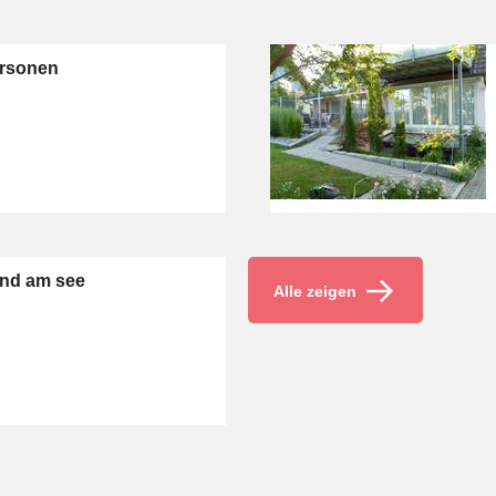
ersonen
und am see
Alle zeigen