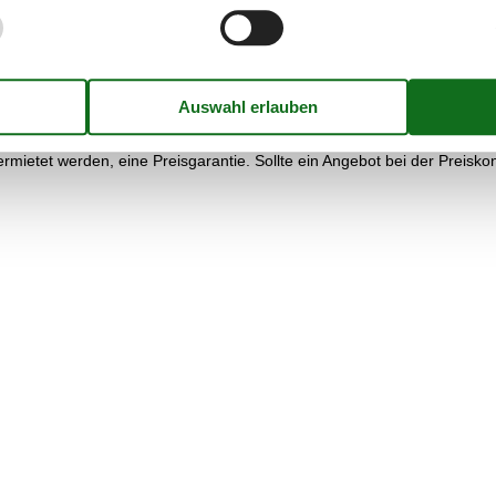
 von unserer Preisgarantie eingedeckt. Sollte unserer Preiskontrolle d
 auf Ihr Konto überwiesen.
vermietet werden, eine Preisgarantie. Sollte ein Angebot bei der Preisk