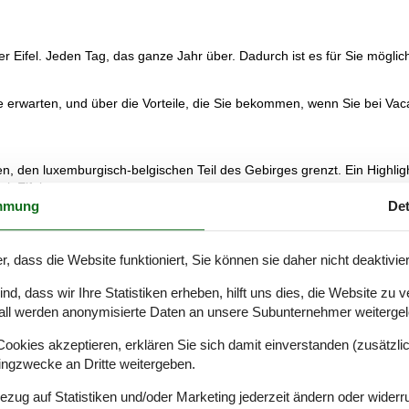
 Eifel. Jeden Tag, das ganze Jahr über. Dadurch ist es für Sie möglich
 erwarten, und über die Vorteile, die Sie bekommen, wenn Sie bei Vaca
nen, den luxemburgisch-belgischen Teil des Gebirges grenzt. Ein Highlig
k Eifel.
mmung
Det
Dabei kann man beim Schlendern durch die hübsche Grünlandschaft die 
Hier präsentieren sich viele Ferienhäuser im Bauernstil, die das Flair 
en an den Retro-Stil. Die Romantik vom Chalet Eifel wird den Reisende
r, dass die Website funktioniert, Sie können sie daher nicht deaktivie
onders attraktiv machen. Für bis zu 10 Personen kann man ein Chalet in
d, dass wir Ihre Statistiken erheben, hilft uns dies, die Website zu 
Kosten. Die Schlafzimmer sind meist für 2 Personen gedacht. Es biet
all werden anonymisierte Daten an unsere Subunternehmer weitergele
tikalen, anheimelnden Stil.
okies akzeptieren, erklären Sie sich damit einverstanden (zusätzlich
ubsgebiet. Die Landschaft wurde von Vulkanen erschaffen, und geologisc
tingzwecke an Dritte weitergeben.
10.000 Jahre her, dass hier zuletzt vulkanische Aktivität zu verzeichn
el ist eine interessante Gegend, um sich seltene Tiere, Insekten und 
Bezug auf Statistiken und/oder Marketing jederzeit ändern oder widerr
nte Sehenswürdigkeiten besichtigen.