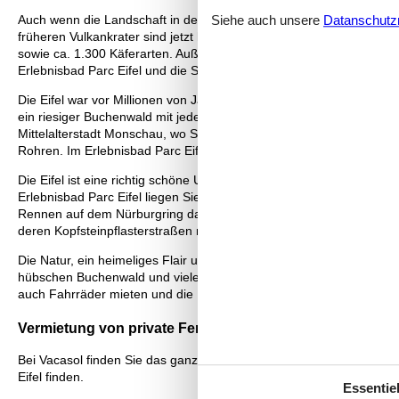
Siehe auch unsere
Datanschutzri
Auch wenn die Landschaft in der Eifel vulkanischen Ursprungs ist, i
früheren Vulkankrater sind jetzt herrliche Seen, und im Nationalpar
sowie ca. 1.300 Käferarten. Außerdem finden Sie in der Eifel idyllis
Erlebnisbad Parc Eifel und die Sommerbobbahn Rohren. Die älteren 
Die Eifel war vor Millionen von Jahren ein ausgedehntes Vulkangeb
ein riesiger Buchenwald mit jeder Menge unter Naturschutz stehend
Mittelalterstadt Monschau, wo Sie von den idyllischen Fachwerkhä
Rohren. Im Erlebnisbad Parc Eifel finden Sie nicht nur eine subtr
Die Eifel ist eine richtig schöne Urlaubsgegend mit fantastisch hü
Erlebnisbad Parc Eifel liegen Sie garantiert immer richtig, und das
Rennen auf dem Nürburgring dabei sein. Die Eifel ist ein flaches Mi
deren Kopfsteinpflasterstraßen mit Fachwerkhäusern, Wassermühl
Die Natur, ein heimeliges Flair und die mittelalterliche Stimmung i
hübschen Buchenwald und viele unter Naturschutz stehende Tiere 
auch Fahrräder mieten und die Bowlingkugel schwingen kann.
Vermietung von private Ferienhäuser Eifel: Ihre Vorteile
Bei Vacasol finden Sie das ganze Jahr hindurch die größte Auswahl 
Eifel finden.
Essentiel