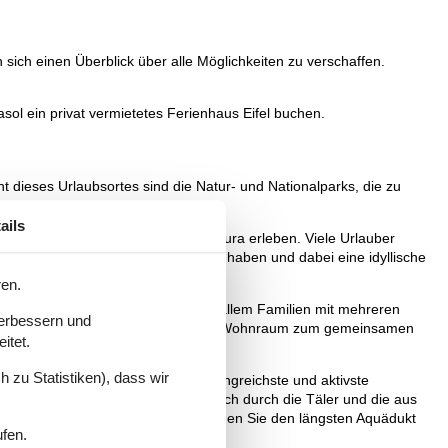
 sich einen Überblick über alle Möglichkeiten zu verschaffen.
sol ein privat vermietetes Ferienhaus Eifel buchen.
ht dieses Urlaubsortes sind die Natur- und Nationalparks, die zu
ails
Flora und Fauna der Region in natura erleben. Viele Urlauber
des Landlebens von vor Jahrhunderten haben und dabei eine idyllische
n lange in Erinnerung bleiben.
ren.
 der Eifel mieten. Dabei kommen vor allem Familien mit mehreren
verbessern und
et sich meist im Ferienhaus ein großer Wohnraum zum gemeinsamen
itet.
 zu Statistiken), dass wir
h betrachtet ist die Eifel das umfangreichste und aktivste
en war. Hübsche Flüsse schlängeln sich durch die Täler und die aus
Pflanzen anzusehen. In der Eifel können Sie den längsten Aquädukt
ufen.