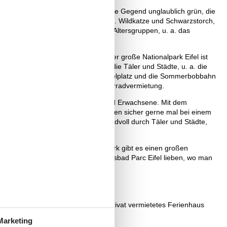
 zu befürchten haben. Hingegen ist die Gegend unglaublich grün, die
tehende Pflanzen- und Tierarten, z. B. Wildkatze und Schwarzstorch,
für Kinder und Junggebliebene aller Altersgruppen, u. a. das
ecke Nürburgring.
früheren Vulkankratern zeugen. Der große Nationalpark Eifel ist
ere Flüsse schlängeln sich durch die Täler und Städte, u. a. die
Monschau befindet sich auch der Spielplatz und die Sommerbobbahn
 einen Wellnessbereich und eine Fahrradvermietung.
r und Erlebnisangeboten für Kinder und Erwachsene. Mit dem
ilie und alle mit Benzin im Blut würden sicher gerne mal bei einem
 Hübsche Flüsse schlängeln sich friedvoll durch Täler und Städte,
ifel charakteristisch. Im Nationalpark gibt es einen großen
ohren und einen Besuch im Erlebnisbad Parc Eifel lieben, wo man
eite ohne Weiteres ein passendes, privat vermietetes Ferienhaus
Marketing