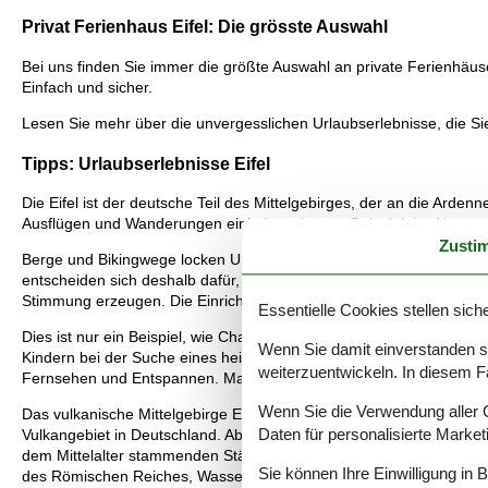
Privat Ferienhaus Eifel: Die grösste Auswahl
Bei uns finden Sie immer die größte Auswahl an private Ferienhäuser
Einfach und sicher.
Lesen Sie mehr über die unvergesslichen Urlaubserlebnisse, die Sie
Tipps: Urlaubserlebnisse Eifel
Die Eifel ist der deutsche Teil des Mittelgebirges, der an die Arden
Ausflügen und Wanderungen einladen wie zum Beispiel der Naturpar
Zusti
Berge und Bikingwege locken Urlauber ebenfalls in diese Region. 
entscheiden sich deshalb dafür, in der Eifel ein Chalet zu mieten. 
Stimmung erzeugen. Die Einrichtung einiger Häuser erinnert bisweil
Essentielle Cookies stellen siche
Dies ist nur ein Beispiel, wie Chalets die Eifel als Urlaubsort bes
Wenn Sie damit einverstanden sin
Kindern bei der Suche eines heimeligen Urlaubsdomizils auf ihre 
weiterzuentwickeln. In diesem F
Fernsehen und Entspannen. Man findet bei vielen eine Küche im rus
Wenn Sie die Verwendung aller Co
Das vulkanische Mittelgebirge Eifel ist ein schönes und grünes Urla
Daten für personalisierte Marke
Vulkangebiet in Deutschland. Aber zum Glück ist es schon mehr als 
dem Mittelalter stammenden Städte, und der große Nationalpark Eif
Sie können Ihre Einwilligung in 
des Römischen Reiches, Wassermühlen und viele andere interessa