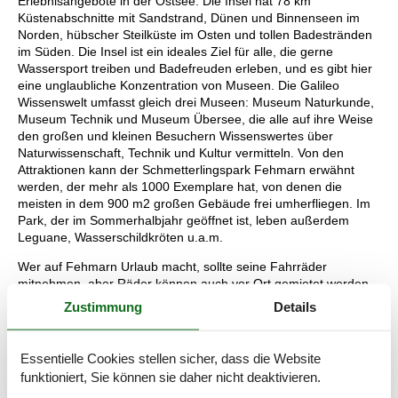
Erlebnisangebote in der Ostsee. Die Insel hat 78 km
Küstenabschnitte mit Sandstrand, Dünen und Binnenseen im
Norden, hübscher Steilküste im Osten und tollen Badestränden
im Süden. Die Insel ist ein ideales Ziel für alle, die gerne
Wassersport treiben und Badefreuden erleben, und es gibt hier
eine unglaubliche Konzentration von Museen. Die Galileo
Wissenswelt umfasst gleich drei Museen: Museum Naturkunde,
Museum Technik und Museum Übersee, die alle auf ihre Weise
den großen und kleinen Besuchern Wissenswertes über
Naturwissenschaft, Technik und Kultur vermitteln. Von den
Attraktionen kann der Schmetterlingspark Fehmarn erwähnt
werden, der mehr als 1000 Exemplare hat, von denen die
meisten in dem 900 m2 großen Gebäude frei umherfliegen. Im
Park, der im Sommerhalbjahr geöffnet ist, leben außerdem
Leguane, Wasserschildkröten u.a.m.
Wer auf Fehmarn Urlaub macht, sollte seine Fahrräder
mitnehmen, aber Räder können auch vor Ort gemietet werden.
Fehmarn ist eine richtige Badeinsel, aber aufgrund der Lage in
Zustimmung
Details
der Ostsee ist sie auch ideal für Wassersport und Angeltouren
geeignet. Eines der vielen Museen auf der Insel ist das U11, das
U-Boot-Museum Fehmarn im Hafen von Burgstaaken. Von den
Essentielle Cookies stellen sicher, dass die Website
anderen Museen können das Fehmarn-Museum Burg, das
funktioniert, Sie können sie daher nicht deaktivieren.
Mühlenmuseum Lemkenhafen und das Museum Katharinenhof