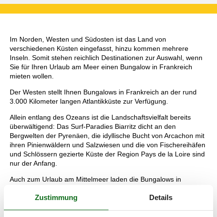
Im Norden, Westen und Südosten ist das Land von
verschiedenen Küsten eingefasst, hinzu kommen mehrere
Inseln. Somit stehen reichlich Destinationen zur Auswahl, wenn
Sie für Ihren Urlaub am Meer einen Bungalow in Frankreich
mieten wollen.
Der Westen stellt Ihnen Bungalows in Frankreich an der rund
3.000 Kilometer langen Atlantikküste zur Verfügung.
Allein entlang des Ozeans ist die Landschaftsvielfalt bereits
überwältigend: Das Surf-Paradies Biarritz dicht an den
Bergwelten der Pyrenäen, die idyllische Bucht von Arcachon mit
ihren Pinienwäldern und Salzwiesen und die von Fischereihäfen
und Schlössern gezierte Küste der Region Pays de la Loire sind
nur der Anfang.
Auch zum Urlaub am Mittelmeer laden die Bungalows in
Frankreich ein: Rund 650 Kilometer lang ist die südöstliche
Zustimmung
Details
Küste. Dazu zählt die wunderschöne Côte d’Azur zwischen
Frankreichs zweitgrößter Stadt Marseille und der Grenze zu
Italien im Osten.