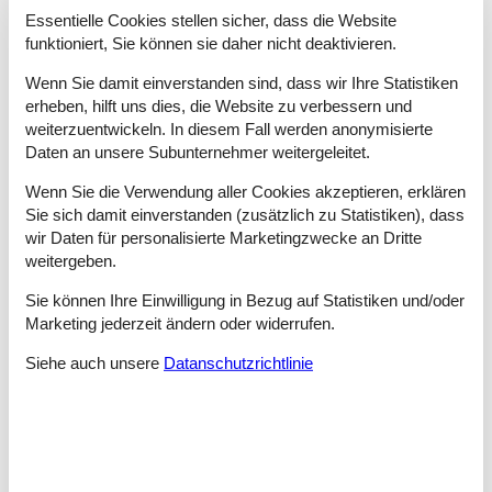
Essentielle Cookies stellen sicher, dass die Website
Westlich von Marseille wartet der Golf von Lyon mit den stolzen
funktioniert, Sie können sie daher nicht deaktivieren.
Küstenstädten Perpignan, Montpellier und Narbonne, dem
wildromantischen Rhone-Delta und den verträumten
Wenn Sie damit einverstanden sind, dass wir Ihre Statistiken
Salzmarschen der Camargue auf. Ganz im Norden des Landes
erheben, hilft uns dies, die Website zu verbessern und
liegt Ihr Bungalow in Frankreich am Ärmelkanal.
weiterzuentwickeln. In diesem Fall werden anonymisierte
Daten an unsere Subunternehmer weitergeleitet.
Ein seichtes Landschaftsprofil, die geschichtsträchtigen
Landungsstrände der Normandie und die rosa Granitküste der
Wenn Sie die Verwendung aller Cookies akzeptieren, erklären
Halbinsel-Region Bretagne zählen zu den nördlichen
Sie sich damit einverstanden (zusätzlich zu Statistiken), dass
Charakterzügen.
wir Daten für personalisierte Marketingzwecke an Dritte
Für Inselurlaub finden Sie den passenden Bungalow in
weitergeben.
Frankreich beispielsweise 200 Kilometer entfernt vom
französischen Festland auf Korsika, der viertgrößten Insel im
Sie können Ihre Einwilligung in Bezug auf Statistiken und/oder
Mittelmeer, die sich durch karibisch blaue Badestrände und
Marketing jederzeit ändern oder widerrufen.
ausgedehnte Gebirgslandschaften auszeichnet.
Siehe auch unsere
Datanschutzrichtlinie
Im Atlantik residieren Sie etwa auf der Insel Belle-Ile dicht vor
der bretonischen Küste, wo zerklüftete Klippen, harmonische
Sandbuchten und farbenfrohe Fischerhäfen das Heideland des
Inselinneren säumen.
Der Vielgestaltigkeit der Küsten steht das Inland in nichts nach.