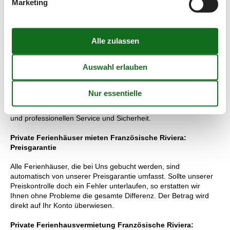
Marketing
Unternehmen Sie eine gemütliche Radtour auf „La Littorale”,
dem 15 km langen Radwanderweg, der von Marina Baie de
Anges nach Port de Nice führt.
Vermietung von private Ferienhäuser Französische
Riviera
Wenn Sie über uns ein privat vermietetes Ferienhaus
Franzözische Riviera buchen, steht Ihnen immer die größte
Auswahl privater Ferienhäuser Franzözische Riviera zur
Verfügung, Sie bekommen den günstigsten Preis auf dem Markt
und professionellen Service und Sicherheit.
Private Ferienhäuser mieten Französische Riviera:
Preisgarantie
Alle Ferienhäuser, die bei Uns gebucht werden, sind
automatisch von unserer Preisgarantie umfasst. Sollte unserer
Preiskontrolle doch ein Fehler unterlaufen, so erstatten wir
Ihnen ohne Probleme die gesamte Differenz. Der Betrag wird
direkt auf Ihr Konto überwiesen.
Private Ferienhausvermietung Französische Riviera: