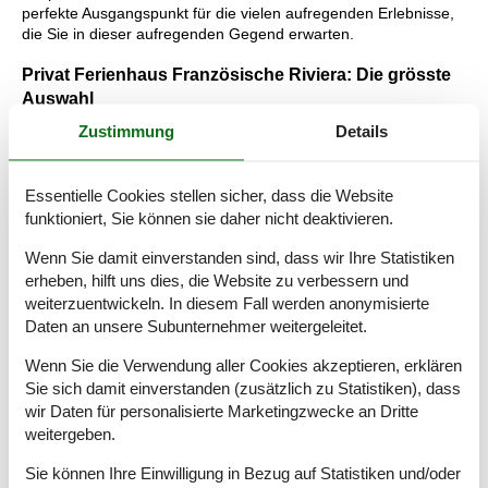
perfekte Ausgangspunkt für die vielen aufregenden Erlebnisse,
die Sie in dieser aufregenden Gegend erwarten.
Privat Ferienhaus Französische Riviera: Die grösste
Auswahl
Zustimmung
Details
Vacasol bietet Ihnen immer die größte Auswahl an privaten
Ferienhäusern. Deshalb können Sie sich in Kürze einen
Überblick über alle Ferienhäuser verschaffen. Einfach und
Essentielle Cookies stellen sicher, dass die Website
sicher.
funktioniert, Sie können sie daher nicht deaktivieren.
Lesen Sie mehr über die unvergesslichen Urlaubserlebnisse, die
Sie erwarten, und über die Vorteile, die Sie bekommen, wenn
Wenn Sie damit einverstanden sind, dass wir Ihre Statistiken
Sie bei Vacasol ein privat vermietetes Ferienhaus Französische
erheben, hilft uns dies, die Website zu verbessern und
Riviera buchen.
weiterzuentwickeln. In diesem Fall werden anonymisierte
Daten an unsere Subunternehmer weitergeleitet.
Tipps: Urlaubserlebnisse Französische Riviera
Wenn Sie die Verwendung aller Cookies akzeptieren, erklären
Die Französische Riviera ist für ihre mondänen Urlaubs- und
Sie sich damit einverstanden (zusätzlich zu Statistiken), dass
Badeorte, das gemütliche Mittelmeerflair und herrliche kleine
wir Daten für personalisierte Marketingzwecke an Dritte
Dörfer bekannt. Aber es gibt hier auch jede Menge kulturelles
weitergeben.
Erbe und tolle Natur für alle, die sich im Urlaub aktiv betätigen
möchten.
Sie können Ihre Einwilligung in Bezug auf Statistiken und/oder