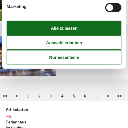
Marketing
Apartment im Salzburger
Land
<<
<
1
2
3
4
5
6
...
>
>>
Artikelarten
Alle
Ferienhaus
Inspiration