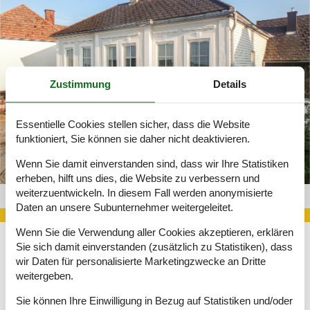
Zustimmung
Details
Essentielle Cookies stellen sicher, dass die Website
funktioniert, Sie können sie daher nicht deaktivieren.
Wenn Sie damit einverstanden sind, dass wir Ihre Statistiken
erheben, hilft uns dies, die Website zu verbessern und
weiterzuentwickeln. In diesem Fall werden anonymisierte
Villa Niederösterreich 131-ANO130
Daten an unsere Subunternehmer weitergeleitet.
Wenn Sie die Verwendung aller Cookies akzeptieren, erklären
Sie sich damit einverstanden (zusätzlich zu Statistiken), dass
Wie der Name Niederösterreich bereits verrät, ist die Region vor
wir Daten für personalisierte Marketingzwecke an Dritte
allem durch ihre flache Landschaft geprägt. Somit eignet sie
weitergeben.
sich optimal für entspannte Radtouren für die ganze Familie,
welche auch für Kinder gut schaffbar sind. Dabei können von
Sie können Ihre Einwilligung in Bezug auf Statistiken und/oder