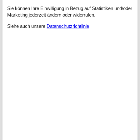
- Wasserkocher
Sie können Ihre Einwilligung in Bezug auf Statistiken und/oder
- Spülmaschine
Marketing jederzeit ändern oder widerrufen.
- Geschirrtücher
- Größe der Küche: 10 m²
Siehe auch unsere
Datanschutzrichtlinie
- Anzahl Esstische: 1
- Gesamtzahl Sitzplätze: 6
- Wohnzimmer abdunkelbar
Entertainment
- Fernseher: Sat.-TV
Für Kinder
- Kinderstuhl
Hauswirtschaft
- Waschmaschine: zur alleinigen Nutzung im Objekt
- Wäschetrockner: zur gemeinschaftlichen Nutzung im Gebäude
- Bügeleisen
- Staubsauger
- Safe
Barrierefreiheit
- Aufzug