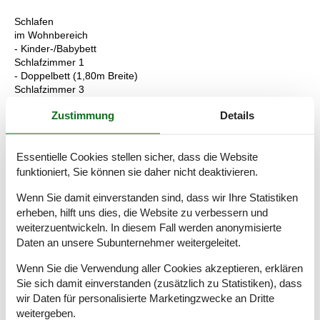
Schlafen
im Wohnbereich
- Kinder-/Babybett
Schlafzimmer 1
- Doppelbett (1,80m Breite)
Schlafzimmer 3
- Doppelbett (1,80m Breite)
Zustimmung
Details
Badezimmer
Badezimmer 1
Essentielle Cookies stellen sicher, dass die Website
- Badewanne mit Duschvorrichtung
- Waschbecken
funktioniert, Sie können sie daher nicht deaktivieren.
- Toilette
Wenn Sie damit einverstanden sind, dass wir Ihre Statistiken
- Föhn
- Tageslicht
erheben, hilft uns dies, die Website zu verbessern und
weiterzuentwickeln. In diesem Fall werden anonymisierte
Kochen/Wohnen
Daten an unsere Subunternehmer weitergeleitet.
- Kaffeemaschine: Kapsel-Kaffeemaschine
- Kühl-/Gefrierschrank: Gefrierfach, Kühlschrank
Wenn Sie die Verwendung aller Cookies akzeptieren, erklären
- Herd: Glaskeramikkochfeld
Sie sich damit einverstanden (zusätzlich zu Statistiken), dass
- Dunstabzugshaube
wir Daten für personalisierte Marketingzwecke an Dritte
- Backofen
weitergeben.
- Toaster