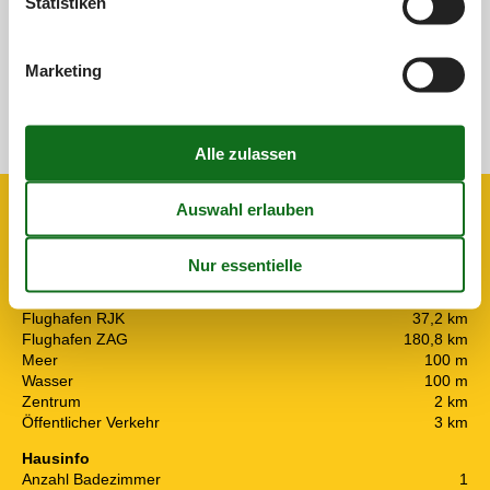
Statistiken
Marketing
Siehe Häuser nebenan
Sonnenstand über dem gewählten Objekt
😎
Ausstattung
Entfernung
Flughafen PUY
98 km
Flughafen RJK
37,2 km
Flughafen ZAG
180,8 km
Meer
100 m
Wasser
100 m
Zentrum
2 km
Öffentlicher Verkehr
3 km
Hausinfo
Anzahl Badezimmer
1