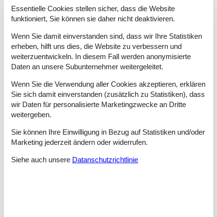
Essentielle Cookies stellen sicher, dass die Website
damit verbringen, die Dinge zu tun, die Ihnen Spaß machen,
wenn Sie eine Villa in Istrien buchen.
funktioniert, Sie können sie daher nicht deaktivieren.
Die Halbinsel Istrien im Nordwesten Kroatiens verfügt über
Wenn Sie damit einverstanden sind, dass wir Ihre Statistiken
schöne Küstenabschnitte mit idyllischen Städten wie Pula,
erheben, hilft uns dies, die Website zu verbessern und
Rovinj, Poreč und Umag. Falls Sie Badeurlaub mit kulturellen
weiterzuentwickeln. In diesem Fall werden anonymisierte
Erlebnissen verbinden möchten, ist Istrien eine gute Wahl.
Daten an unsere Subunternehmer weitergeleitet.
Der Sandstrand Bijeca im Ort Medulin, 10 km südöstlich von
Wenn Sie die Verwendung aller Cookies akzeptieren, erklären
Pula, ist einen Kilometer lang und hat flaches ruhiges Wasser,
Sie sich damit einverstanden (zusätzlich zu Statistiken), dass
das für Familien mit kleinen Kindern perfekt geeignet ist. Der
wir Daten für personalisierte Marketingzwecke an Dritte
gemütliche alte Fischerort Rabac an der Ostseite von Istrien ist
weitergeben.
von vier schönen Stränden wie z. B. Maslinica umgeben.
Rovinj ist eine romantische und farbenfrohe Stadt mit einer
Sie können Ihre Einwilligung in Bezug auf Statistiken und/oder
schönen entspannten Atmosphäre. Zu den Sehenswürdigkeiten
Marketing jederzeit ändern oder widerrufen.
der Stadt zählt das Wahrzeichen, die Kathedrale der Heiligen
Euphemia, von deren 60 m hohem Glockenturm man eine
Siehe auch unsere
Datanschutzrichtlinie
fantastische Aussicht hat.
Pulas Hauptattraktion ist ein einzigartiges römisches
Amphitheater, das ursprünglich für blutige Gladiatorenkämpfe
genutzt wurde, aber heute den friedvollen und großartigen
Rahmen für Kulturveranstaltungen bildet. Pula ist Istriens größte