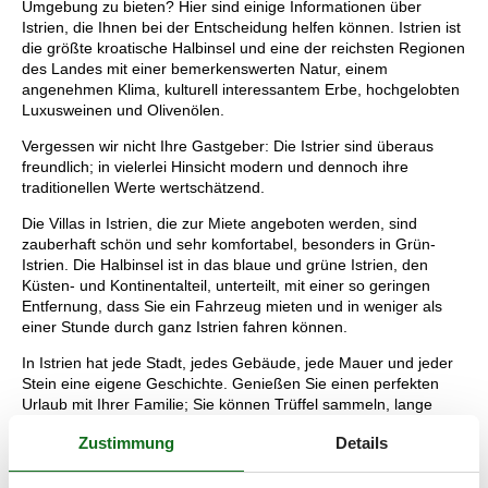
Umgebung zu bieten? Hier sind einige Informationen über
Istrien, die Ihnen bei der Entscheidung helfen können. Istrien ist
die größte kroatische Halbinsel und eine der reichsten Regionen
des Landes mit einer bemerkenswerten Natur, einem
angenehmen Klima, kulturell interessantem Erbe, hochgelobten
Luxusweinen und Olivenölen.
Vergessen wir nicht Ihre Gastgeber: Die Istrier sind überaus
freundlich; in vielerlei Hinsicht modern und dennoch ihre
traditionellen Werte wertschätzend.
Die Villas in Istrien, die zur Miete angeboten werden, sind
zauberhaft schön und sehr komfortabel, besonders in Grün-
Istrien. Die Halbinsel ist in das blaue und grüne Istrien, den
Küsten- und Kontinentalteil, unterteilt, mit einer so geringen
Entfernung, dass Sie ein Fahrzeug mieten und in weniger als
einer Stunde durch ganz Istrien fahren können.
In Istrien hat jede Stadt, jedes Gebäude, jede Mauer und jeder
Stein eine eigene Geschichte. Genießen Sie einen perfekten
Urlaub mit Ihrer Familie; Sie können Trüffel sammeln, lange
Spaziergänge mit Ihren Lieben machen, Trekking-Touren
Zustimmung
Details
unternehmen, Radtouren planen oder mieten Sie einfach ein
Boot, ein Motorrad oder ein Auto und erkunden Sie Istrien Stück
für Stück. Schließlich ist dies Ihr Urlaub und Sie möchten ihn