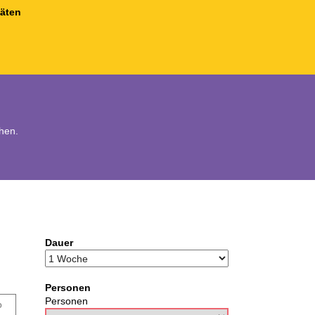
täten
hen.
Dauer
Personen
Personen
o