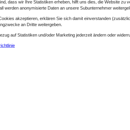
d, dass wir Ihre Statistiken erheben, hilft uns dies, die Website zu 
all werden anonymisierte Daten an unsere Subunternehmer weitergele
Externe Bewertungen
4,4
n
Siehe Häuser nebena
okies akzeptieren, erklären Sie sich damit einverstanden (zusätzlich
tingzwecke an Dritte weitergeben.
Bezug auf Statistiken und/oder Marketing jederzeit ändern oder widerr
chtlinie
juli 2026
vielen Möglichkeiten,war eine
t so einziges
kleine Kinder ein Spielzimmer
juni 2026
 benötigt haben. Schöne