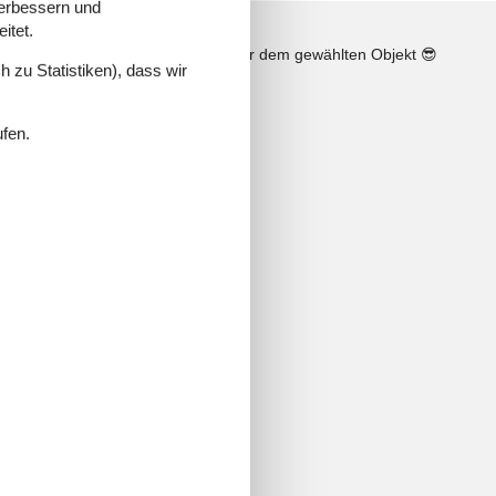
verbessern und
itet.
n
Sonnenstand über dem gewählten Objekt
😎
 zu Statistiken), dass wir
ufen.