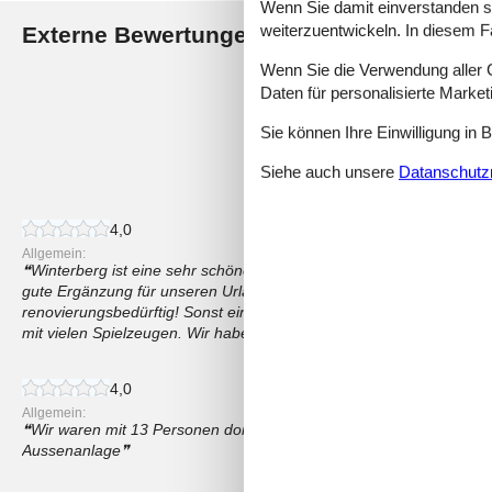
Wenn Sie damit einverstanden sin
weiterzuentwickeln. In diesem F
Externe Bewertungen
Unsere Gästebewertunge
Wenn Sie die Verwendung aller Co
4,4
Daten für personalisierte Marke
Sie können Ihre Einwilligung in 
Siehe auch unsere
Datanschutzri
45 externe Bewertungen
4,0
Allgemein:
Winterberg ist eine sehr schöne Gegend, der See in der Nähe mit 
gute Ergänzung für unseren Urlaub. Was das Haus selbst betrifft, is
renovierungsbedürftig! Sonst eine gut ausgestattete Küche, für die 
mit vielen Spielzeugen. Wir haben gutes Wetter gehabt!
4,0
Allgemein:
Wir waren mit 13 Personen dort. Es war alles vorhanden, was wir
Aussenanlage