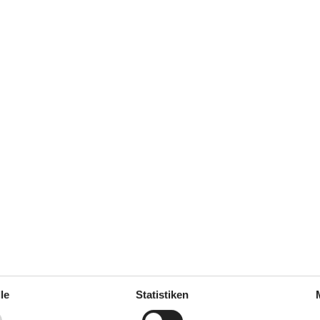
maj 2026
imte voor de kinderen. Super
april 2026
 Haus hat alle Mitreisenden
r hatten eine grße Fläche zum
april 2026
ten.
le
Statistiken