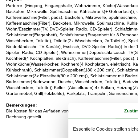
Parterre: (Eingang, Eingangshalle, Wohnzimmer, Küche(Wasserkocher
Backofen, Mikrowelle, Spülmaschine, Kühlschrank(+ Gefrierfach)), 
Kaffeemaschine(Filter, pads), Backofen, Mikrowelle, Spülmaschine
Kaffeemaschine(Filter), Backofen, Mikrowelle, Spülmaschine, Kühl
Wohn/Esszimmer(TV, DVD-Spieler, Radio, CD-Spieler), Schlafzimme
Schlafzimmer(Etagenbett), Schlafzimmer(Etagenbett für 3 Person
Waschbecken, Toilette), Toilette(2x Waschbecken, 2x Toilette), Spi
Niederländische TV-Kanäle), Esstisch, DVD-Spieler, Radio)) In der 
Spieler, Radio, CD-Spieler), Wohnzimmer(Doppelschlafcouch, TV(Sat
Kochherd(4 Kochplatten, elektrisch), Kaffeemaschine(Filter, pads),
Wohnküche(Wasserkocher, Kochherd(4 Kochplatten, elektrisch), Kaf
Kühlschrank), Schlafzimmer(Doppelbett(180 x 200 cm)), Schlafzim
Schlafzimmer(3x Einzelbett(90 x 200 cm)), Schlafzimmer mit Bade
Badezimmer(Badewanne, Dusche, Waschbecken, Toilette), Badezi
Waschbecken, Toilette)) Keller: (Abstellraum) 4x Balkon, Heizung(Ze
Gartenmöbel, Grill(Holzkohle), Parkplatz, Trampolin, Sonnenschirm,
Bemerkungen:
Zusti
Die Kosten für das Aufladen von Elektro- oder Hybridautos (wenn 
Rechnung gestellt
Essentielle Cookies stellen siche