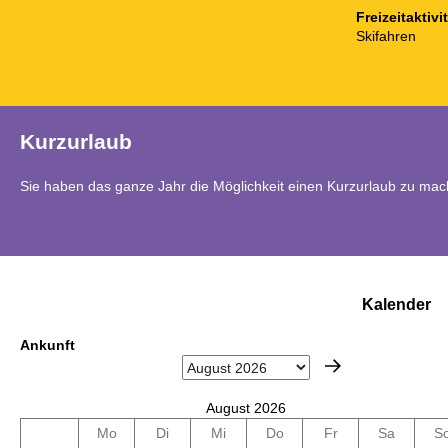
Freizeitaktivi
Skifahren
Kurzurlaub
Sie haben das ganze Jahr die Möglichkeit einen Kurzurlaub zu mac
Kalender
Ankunft
August 2026
Mo
Di
Mi
Do
Fr
Sa
S