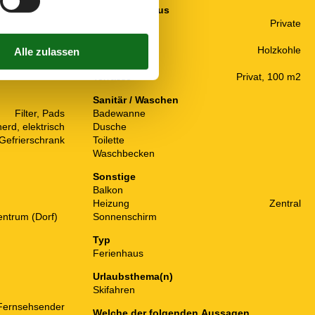
Rund ums Haus
Garten
Private
Gartenmöbel
Grill
Holzkohle
Parken
Terrasse
Privat, 100 m2
Sanitär / Waschen
Filter, Pads
Badewanne
erd, elektrisch
Dusche
Gefrierschrank
Toilette
Waschbecken
Sonstige
Balkon
Heizung
Zentral
entrum (Dorf)
Sonnenschirm
Typ
Ferienhaus
Urlaubsthema(n)
Skifahren
e Fernsehsender
Welche der folgenden Aussagen