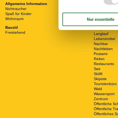
Allgemeine Information
Entfernung
Nichtraucher
Arzt
Spaß für Kinder
Bahnhof
Wohnraum
500 m²
Bank
Fahrradverlei
Baustil
Golfplatz
Freistehend
Langlauf
Lebensmittel
Nachbar
Nachtleben
Postamt
Reiten
Restaurants
See
Skilift
Skipiste
Touristenbüro
Wald
Wassersport
Zentrum
Öffentliche S
Öffentliche Tr
Öffentliches