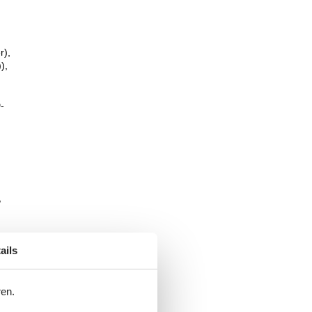
r),
),
-
,
ails
ren.