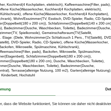
, Kochherd(4 Kochplatten, elektrisch), Kaffeemaschine(Filter, pads),
offene Küche(Wasserkocher, Kochherd(4 Kochplatten, elektrisch),
, Kühlschrank), offene Küche(Wasserkocher, Kochherd(4 Kochplatten),
schrank), Wohn/Esszimmer(TV, Esstisch, DVD-Spieler, Radio, CD-Spiele
r(Doppelbett(180 x 200 cm)), Schlafzimmer(Doppelbett(140 x 200 cm)
en), Badezimmer(Dusche, Waschbecken, Toilette), Badezimmer(Dusche,
elzimmer(TV, Spielkonsole), Gemeinschaftsraum(TV(Satellit,
1. Etage: (Diele, Wohnzimmer(2x Schlafcouch 1 Pers., TV(Satellit), DVD
ellit), DVD-Spieler, Radio, CD-Spieler), offene Küche(Wasserkocher,
 Backofen, Mikrowelle, Spülmaschine, Kühlschrank),
feemaschine(Filter, pads), Backofen, Mikrowelle, Spülmaschine,
mer(Etagenbett), Schlafzimmer(Doppelbett(180 x 200 cm)),
zimmer(Doppelbett(180 x 200 cm), Dusche, Waschbecken, Toilette),
mmer(Dusche, Waschbecken, Toilette), Badezimmer(Dusche,
ntral), Terrasse(alleinige Nutzung, 100 m2), Garten(alleinige Nutzung)
 Kinderbett, Hochstuhl
mmung
Det
möglich) richten sich immer nach dem Verbrauch und werden separat in
r, dass die Website funktioniert, Sie können sie daher nicht deaktivie