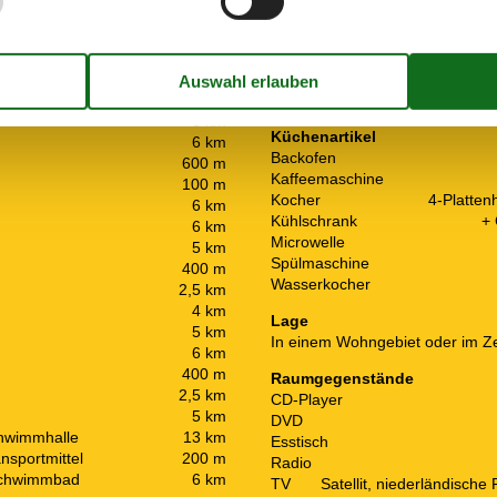
Kinder
6 km
Hochstuhl
6 km
Kinderbett
4 km
Spielcomputer
h
6 km
Trampolin
6 km
Küchenartikel
6 km
Backofen
600 m
Kaffeemaschine
100 m
Kocher
4-Plattenh
6 km
Kühlschrank
+ 
6 km
Microwelle
5 km
Spülmaschine
400 m
Wasserkocher
2,5 km
4 km
Lage
5 km
In einem Wohngebiet oder im Z
6 km
400 m
Raumgegenstände
2,5 km
CD-Player
5 km
DVD
chwimmhalle
13 km
Esstisch
ansportmittel
200 m
Radio
 Schwimmbad
6 km
TV
Satellit, niederländisch