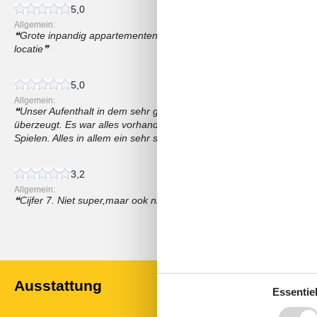
5,0
Allgemein:
Grote inpandig appartementen. Veel ruimte. Gemoedelijk. Speelru
locatie
5,0
Allgemein:
Unser Aufenthalt in dem sehr großen und sehr gut ausgestattenem
überzeugt. Es war alles vorhanden, was man so braucht. Die Kinde
Spielen. Alles in allem ein sehr schöner Aufenthalt.
3,2
Allgemein:
Cijfer 7. Niet super,maar ook niet heel slecht. Zowel binnen als bui
Alle Bewertungen anzeigen
Ausstattung
Essentiel