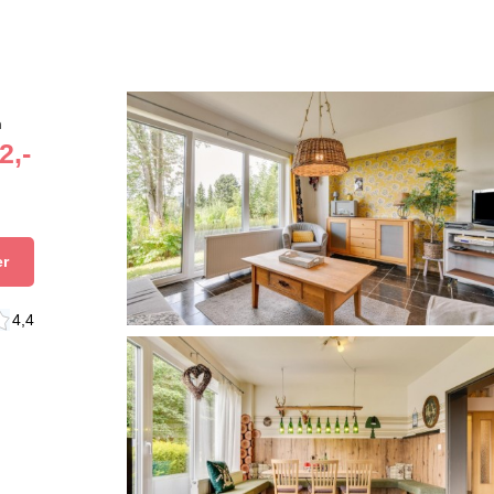
n
2,-
er
4,4