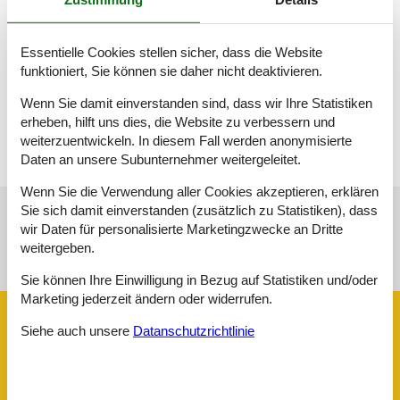
Doppelbett
Badezimmer
Essentielle Cookies stellen sicher, dass die Website
WC mit warmem und kaltem Wasser, Dusche
funktioniert, Sie können sie daher nicht deaktivieren.
Terrasse
Wenn Sie damit einverstanden sind, dass wir Ihre Statistiken
Offene Terrasse
erheben, hilft uns dies, die Website zu verbessern und
weiterzuentwickeln. In diesem Fall werden anonymisierte
Daten an unsere Subunternehmer weitergeleitet.
Wenn Sie die Verwendung aller Cookies akzeptieren, erklären
Sie sich damit einverstanden (zusätzlich zu Statistiken), dass
wir Daten für personalisierte Marketingzwecke an Dritte
Siehe Häuser nebenan
weitergeben.
Sonnenstand über dem gewählten Objekt
😎
Sie können Ihre Einwilligung in Bezug auf Statistiken und/oder
Marketing jederzeit ändern oder widerrufen.
Ausstattung
Siehe auch unsere
Datanschutzrichtlinie
Aktiv. drinnen
Puzzle-Bereich