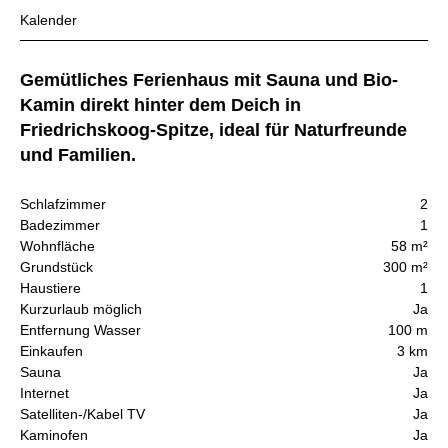
Kalender
Gemütliches Ferienhaus mit Sauna und Bio-
Kamin direkt hinter dem Deich in
Friedrichskoog-Spitze, ideal für Naturfreunde
und Familien.
Schlafzimmer
2
Badezimmer
1
Wohnfläche
58 m²
Grundstück
300 m²
Haustiere
1
Kurzurlaub möglich
Ja
Entfernung Wasser
100 m
Einkaufen
3 km
Sauna
Ja
Internet
Ja
Satelliten-/Kabel TV
Ja
Kaminofen
Ja