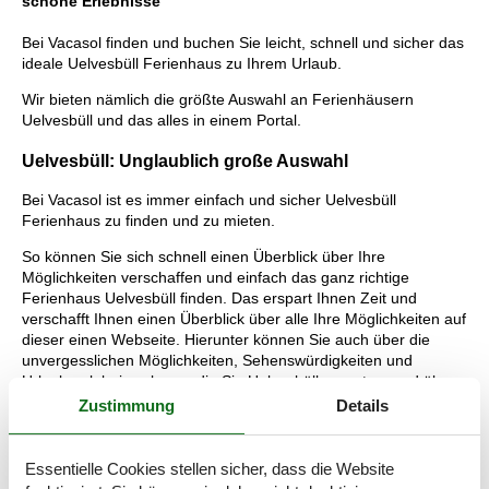
schöne Erlebnisse
Bei Vacasol finden und buchen Sie leicht, schnell und sicher das
ideale Uelvesbüll Ferienhaus zu Ihrem Urlaub.
Wir bieten nämlich die größte Auswahl an Ferienhäusern
Uelvesbüll und das alles in einem Portal.
Uelvesbüll: Unglaublich große Auswahl
Bei Vacasol ist es immer einfach und sicher Uelvesbüll
Ferienhaus zu finden und zu mieten.
So können Sie sich schnell einen Überblick über Ihre
Möglichkeiten verschaffen und einfach das ganz richtige
Ferienhaus Uelvesbüll finden. Das erspart Ihnen Zeit und
verschafft Ihnen einen Überblick über alle Ihre Möglichkeiten auf
dieser einen Webseite. Hierunter können Sie auch über die
unvergesslichen Möglichkeiten, Sehenswürdigkeiten und
Urlaubserlebnisse lesen, die Sie Uelvesbüll erwarten, und über
die Vorteile, die Sie bekommen, wenn Sie bei uns ein
Zustimmung
Details
vermietetes Uelvesbüll Ferienhaus buchen.
Tipps: Urlaubserlebnisse Uelvesbüll
Essentielle Cookies stellen sicher, dass die Website