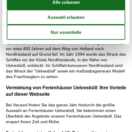
der Nordsee standhalten. Die heutige St.-Nikolai-Kirche wurde
1854 im Stil des klassischen neugotischen Backsteinbaus
errichtet. Damals gewährte der dänische König Friedrich VII.
einen Zuschuss für den Bau der Kirche. Von 1854 bis 1964 trug
die Kirche daher den Namen Friedrichkirche.
Eine der Attraktionen des Schifffahrtsmuseums im Hafen ist das
"Zuckerschiff". Dies ist das Wrack eines Frachtsegelschiffs, das
vor etwa 400 Jahren auf dem Weg von Holland nach
Nordfriesland auf Grund lief. Im Jahr 1994 wurde das Wrack des
Schiffes vor der Küste Nordfrieslands, in der Nähe von
Uelvesbüll, entdeckt. Im Schiffahrtsmuseum Nordfriesland sind
das Wrack der "Uelvesbüll" sowie ein maßstabsgetreues Modell
des Frachtseglers zu sehen.
Vermietung von Ferienhäuser Uelvesbüll: Ihre Vorteile
auf dieser Webseite
Bei Vacasol finden Sie das ganze Jahr hindurch die größte
Auswahl an Ferienhäuser Uelvesbüll, Sie bekommen einen
Überblick der Angebote unserer Ferienhäuser Uelvesbüll. Das
erspart Ihnen Zeit und Mühe.