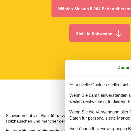
Wählen Sie aus 5.204 Ferienhäusern
Ziele in Schweden
Zusti
Essentielle Cookies stellen siche
Wenn Sie damit einverstanden sin
weiterzuentwickeln. In diesem F
Wenn Sie die Verwendung aller Co
Schweden hat viel Platz für unvergessliche Urlaubserlebnisse: Im
Daten für personalisierte Marke
Holzhäuschen und mancher gemütlichen Villa Schweden gelten als 
Sie können Ihre Einwilligung in 
In ihrem Heimatort Vimmerby scheinen die Geschichten von Pippi L