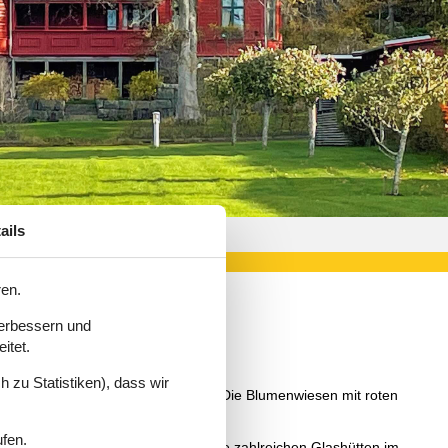
ails
ren.
verbessern und
itet.
 zu Statistiken), dass wir
haften mit märchenhaften Wäldern. Die Blumenwiesen mit roten
ren.
ufen.
en. Einen Besuch wert sind auch die zahlreichen Glashütten im