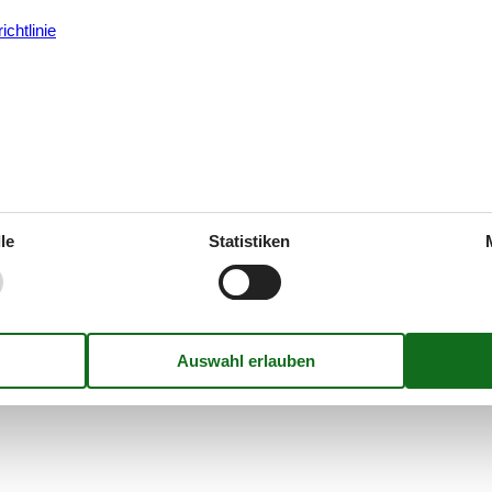
chtlinie
benso die beliebtesten Traditionen und Bräuche. Schweden hat 100.00
 das Land geprägt von dichten Waldgebieten und kraftvollen Flussläufen
gården in Mora sowie Sundborn außerhalb Faluns sind besonders beli
gen Natur gilt es als schöne Outdoorregion, die bestens geeignet ist fü
sleden verbunden sind.
weltbekannte Göta-Kanal schnell erreichbar, der sich geruhsam mit his
le
Statistiken
t Visby auf der Romantik-Insel Gotland mit einem riesigen Kulturangebo