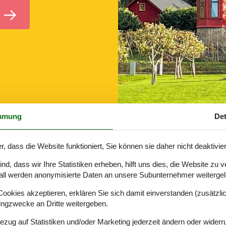
mmung
Det
Villa Schweden 172-43839
r, dass die Website funktioniert, Sie können sie daher nicht deaktivie
d, dass wir Ihre Statistiken erheben, hilft uns dies, die Website zu 
all werden anonymisierte Daten an unsere Subunternehmer weitergele
okies akzeptieren, erklären Sie sich damit einverstanden (zusätzlich
 Süden mit Skane und Smaland finden sich sanft-hügelige grüne Landsc
tingzwecke an Dritte weitergeben.
Synonym für Schweden genauso wie die “Nationalautorin” Astrid Lindg
Bezug auf Statistiken und/oder Marketing jederzeit ändern oder widerr
angstrumpf, von Michel und den Kindern von Lönneberga weiter zu leb