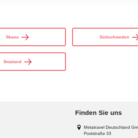
Skane
Südschweden
Smaland
Finden Sie uns
Metatravel Deutschland G
Poststraße 33