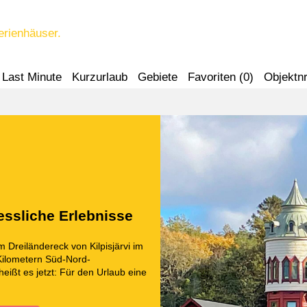
erienhäuser.
Last Minute
Kurzurlaub
Gebiete
Favoriten (
0
)
Objektnr
essliche Erlebnisse
reiländereck von Kilpisjärvi im
Kilometern Süd-Nord-
ißt es jetzt: Für den Urlaub eine