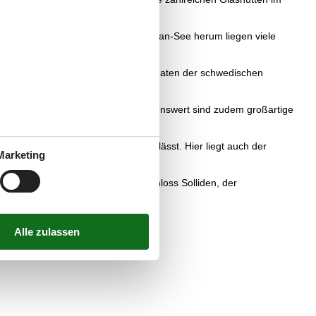
0 Seen, aber besonders um den Siljan-See herum liegen viele
.
ebte Museen mit interessanten Exponaten der schwedischen
r Urlaub in einer Villa Schweden. Sehenswert sind zudem großartige
torischen Kanalschiffen erkunden lässt. Hier liegt auch der
Marketing
t und die Ostseeinsel Öland mit Schloss Solliden, der