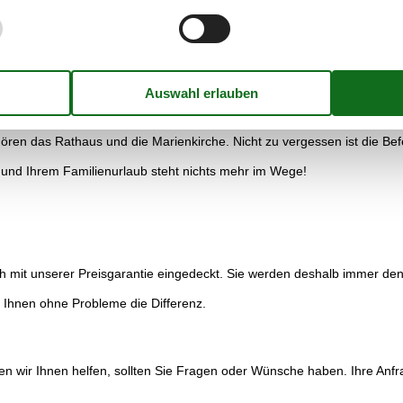
onstruiert. Sogar die Ostsee findet im Miniland seinen Platz. Besonde
n.
n der Nähe des Ausganges zeigt sich sogar noch eine Eisenbahn, da in 
ehrere Meereswelten nebeneinander gebaut. In diesem riesigen Aquari
ck gehört zur größten Stadt von Mecklenburg-Vorpommern. Dieser Tei
staunt werden. Dazu zählen alte Kirchen oder auch Wohnhäuser. Rostock
ren das Rathaus und die Marienkirche. Nicht zu vergessen ist die Bef
nd Ihrem Familienurlaub steht nichts mehr im Wege!
h mit unserer Preisgarantie eingedeckt. Sie werden deshalb immer den 
r Ihnen ohne Probleme die Differenz.
 wir Ihnen helfen, sollten Sie Fragen oder Wünsche haben. Ihre Anfr