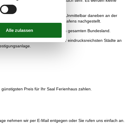
rs für Kinder eignet sich dieser Besuch sehr. Es werden kleine
der Nähe noch der Modellpark liegt. Unmittelbar daneben an der
um wird die Unterwasserwelt des Hafens nachgestellt.
l hat den beeindruckendsten Hafen im gesamten Bundesland.
 zählte bereits früher zu einer der eindrucksreichsten Städte an
estigungsanlage.
günstigsten Preis für Ihr Saal Ferienhaus zahlen.
age nehmen wir per E-Mail entgegen oder Sie rufen uns einfach an.