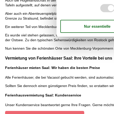
Auch die Hügellandschaft in der Mecklenburger Schweiz, wurde nachk
Tafeln aufgestellt, auf denen verschiedene Aufgaben gestellt werde
Aber auch ein Abenteuerspielplatz befindet sich im Miniaturland. I
Grenze zu Stralsund, befindet sich ein Großaquarium. Es wurden m
Ein weiterer Teil von Mecklenburg-Vorpommern ist Rostock. Rosto
Es wurde viel stehen gelassen, von früher und kann somit heute be
der Ostsee. Zu den typischen Sehenswürdigkeiten von Rostock gehö
Nun kennen Sie die schönsten Orte von Mecklenburg-Vorpommern u
Vermietung von Ferienhäuser Saal: Ihre Vorteile bei uns
Ferienhäuser mieten Saal: Wir haben die besten Preise
Alle Ferienhäuser, die bei Vacasol gebucht werden, sind automatisc
Sollten Sie dennoch einen günstigeren Preis finden, so erstatten wi
Ferienhausvermietung Saal: Kundenservice
Unser Kundenservice beantwortet gerne Ihre Fragen. Gerne möchten