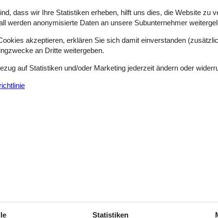
d, dass wir Ihre Statistiken erheben, hilft uns dies, die Website zu 
all werden anonymisierte Daten an unsere Subunternehmer weitergele
okies akzeptieren, erklären Sie sich damit einverstanden (zusätzlich
chkeiten machen und leicht das perfekte Ferienhaus Saal finden. Deshal
tingzwecke an Dritte weitergeben.
 Ferienhaus Saal finden. Unten können Sie mehr über die unvergesslich
 vermietetes Saal Ferienhaus buchen.
Bezug auf Statistiken und/oder Marketing jederzeit ändern oder widerr
chtlinie
Saal, Sie wollen. Dazu können wir Ihnen die Ferienhäuser Saal in Bod
 In der Nähe befindet sich der Dorfrand der Neuendorf-Heide.
ler Bodden gehört zu den Darß-Zingster Boddenketten. Auf dem Wasser
aunt werden. Ein besonderes Erlebnis findet im Frühjahr und im Herbst
er Saal ist atemberaubend. Es eignet sich besonders, in diesem Teil
ist nur 20 km von der Ostsee entfernt. Es sollten auch die Sehenswür
nfach zu entdecken, dennoch ist es einen absoluten Ausflug wert. All
baut. Dazu gehören Kirchen, Schlösser oder auch alte Bauwerke. Auch d
le
Statistiken