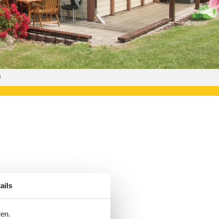
3
ails
er die Angebote bekommen.
ren.