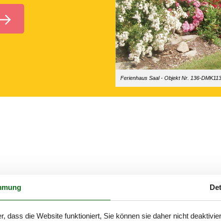
Ferienhaus Saal - Objekt Nr. 136-DMK11
mmung
Det
al, sodass Sie hier innerhalb weniger Augenblicke einen Überblick üb
ber die Angebote der Gegend.
r, dass die Website funktioniert, Sie können sie daher nicht deaktivie