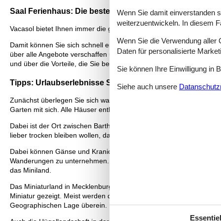
Saal Ferienhaus: Die beste Auswahl
Wenn Sie damit einverstanden sin
weiterzuentwickeln. In diesem F
Vacasol bietet Ihnen immer die größte Auswahl an Ferienhäusern.
Wenn Sie die Verwendung aller Co
Damit können Sie sich schnell einen Überblick über alle Ihre Mögli
Daten für personalisierte Marke
über alle Angebote verschaffen und somit einfach das ganz richtige
und über die Vorteile, die Sie bekommen, wenn Sie bei Vacasol ein
Sie können Ihre Einwilligung in 
Tipps: Urlaubserlebnisse Saal
Siehe auch unsere
Datanschutzri
Zunächst überlegen Sie sich wahrscheinlich in welches Ferienhaus 
Garten mit sich. Alle Häuser enthalten meist auch noch eine Sauna.
Dabei ist der Ort zwischen Barth und Ribnitz-Damgarten. Der Saa
lieber trocken bleiben wollen, dann können diese auch an Land best
Dabei können Gänse und Kraniche bestaunt werden. Die Natur in d
Wanderungen zu unternehmen. Die Strandhäuser in der Saal sind me
das Miniland.
Das Miniaturland in Mecklenburg-Vorpommern ist leider nicht so ei
Miniatur gezeigt. Meist werden diese in einem Maßstab von 1:25 ge
Geographischen Lage überein.
Essentiel