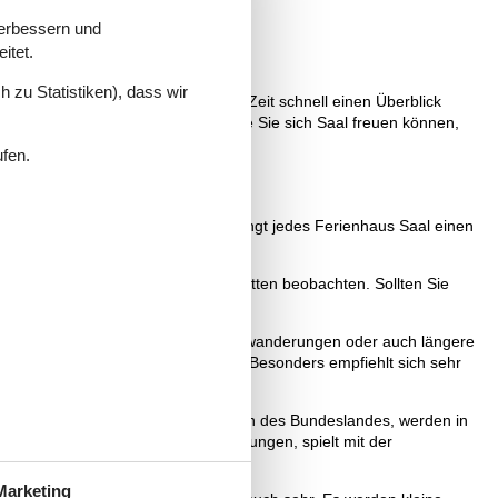
verbessern und
itet.
 zu Statistiken), dass wir
b können Sie sich innerhalb kurzer Zeit schnell einen Überblick
en Urlaubserlebnisse lesen, auf die Sie sich Saal freuen können,
ufen.
denperlen sehr empfehlen. Dazu bringt jedes Ferienhaus Saal einen
 kann man wunderbar die Boddenketten beobachten. Sollten Sie
 statt.
 von Deutschland, Radtouren, Wasserwanderungen oder auch längere
digkeiten nicht vergessen werden. Besonders empfiehlt sich sehr
e beeindruckenden Sehenswürdigkeiten des Bundeslandes, werden in
ie Anordnung der kleinen Darstellungen, spielt mit der
Marketing