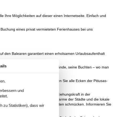
e Ihre Möglichkeiten auf dieser einen Internetseite. Einfach und
r Buchung eines privat vermieteten Ferienhauses bei uns
auf den Balearen garantiert einen erholsamen Urlaubsaufenthalt
ails
e Qualität und Sauberkeit seiner Strände, seine Buchten – wo man
die beste Möglichkeit dazu. Lernen Sie alle Ecken der Pitiusas-
ren.
verbessern und
„die magische Insel“, wobei ihre Anziehungskraft in der
itet.
eit der Buchten und Strände, der Charme der Städte und die lokale
benden Natur und attraktiven Angeboten schmücken. Informieren Sie
 zu Statistiken), dass wir