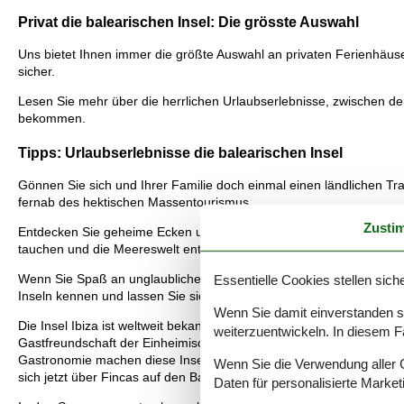
Privat die balearischen Insel: Die grösste Auswahl
Uns bietet Ihnen immer die größte Auswahl an privaten Ferienhäusern
sicher.
Lesen Sie mehr über die herrlichen Urlaubserlebnisse, zwischen den
bekommen.
Tipps: Urlaubserlebnisse die balearischen Insel
Gönnen Sie sich und Ihrer Familie doch einmal einen ländlichen Tr
fernab des hektischen Massentourismus.
Zusti
Entdecken Sie geheime Ecken und Buchten mit dem kristallklaren Wa
tauchen und die Meereswelt entdecken kann – und sein abwechslun
Wenn Sie Spaß an unglaublichen Stränden mit kristallklarem Wasser
Essentielle Cookies stellen siche
Inseln kennen und lassen Sie sich von ihrem besonderen Charme 
Wenn Sie damit einverstanden sin
Die Insel Ibiza ist weltweit bekannt für ihre Natur, ihre Kultur un
weiterzuentwickeln. In diesem F
Gastfreundschaft der Einheimischen und in der Vielzahl von Möglich
Gastronomie machen diese Insel zu einem einzigartigen Ort auf de
Wenn Sie die Verwendung aller Co
sich jetzt über Fincas auf den Balearen!
Daten für personalisierte Marke