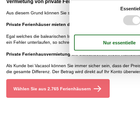
Vermietung von private Ferienhäuser die balearischen Ins
Essentiel
Aus diesem Grund können Sie sich innerhalb kurzer Zeit einen Über
Private Ferienhäuser mieten die balearischen Insel: Preisgaran
Egal welches die balearischen Insel privat Sie sich aussuchen und e
ein Fehler unterlaufen, so schreiben wir mit einem Lächeln die Diff
Private Ferienhausvermietung die balearischen Insel: Kunden
Als Kunde bei Vacasol können Sie immer sicher sein, dass der Preis,
die gesamte Differenz. Der Betrag wird direkt auf Ihr Konto überwie
Wählen Sie aus 2.765 Ferienhäusern