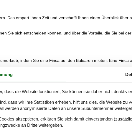
. Das erspart Ihnen Zeit und verschafft Ihnen einen Überblick über all
en Sie sich entscheiden können, und über die Vorteile, die Sie bei de
aumurlaub, indem Sie eine Finca auf den Balearen mieten. Eine Finca 
mmung
Det
sser der Inseln. Dieser weltberühmte Archipel ist bekannt für die hoh
gsreiches touristisches Angebot.
 haben möchten, ist das Segeln mit dem Boot um Ibiza und Formentera 
r, dass die Website funktioniert, Sie können sie daher nicht deaktivie
verzaubern.
d, dass wir Ihre Statistiken erheben, hilft uns dies, die Website zu 
d ihre abwechslungsreichen Angebote. Viele Menschen beschreiben sie als 
all werden anonymisierte Daten an unsere Subunternehmer weitergele
keiten liegt, die für jeden Geschmack das Richtige bieten. Die Schönh
r Welt. Auch die Nachbarinsel Mallorca kann sich mit einer atemberau
okies akzeptieren, erklären Sie sich damit einverstanden (zusätzlich
tingzwecke an Dritte weitergeben.