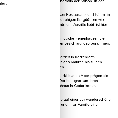
ber ebenso beliebte Urlaubsmonate außerhalb der Saison. In den
ufen.
einer Fülle von Designerläden, schicken Restaurants und Häfen, in
gen Orten wie versteckten Buchten und ruhigen Bergdörfern wie
st hier ein Geheimtipp und wer Pferde und Ausritte liebt, ist hier
Stadt San Antonio finden sich viele gemütliche Ferienhäuser, die
 auch das abwechslungsreiche Angebot an Besichtigungsprogrammen.
ich um die Strände und die Abende werden in Kerzenlicht-
on den Piraten bis zu den Römern, von den Mauren bis zu den
 Ferienort Cala'n Bosch als Ziel wählen.
en Massentourismus. Weißer Sand und türkisblaues Meer prägen die
ienhainen, kehren Sie ein in kleine Dorfbodegas, um Ihren
bends am Lagerfeuer vor Ihrem Ferienhaus in Gedanken zu
en und gleichzeitig erholsamen Urlaub auf einer der wunderschönen
reizvollen Orte und gönnen Sie sich und Ihrer Familie eine