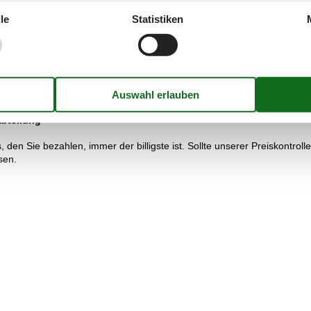
el: Ihre Vorteile
le
Statistiken
blick über alle Angebote verschaffen und ganz schnell das genau richt
tie
gal ob Sie darauf Rabatt erhalten oder nicht, Sie sind immer von der P
erenz auf Ihrem Konto gut.
abteilung
 den Sie bezahlen, immer der billigste ist. Sollte unserer Preiskontrol
sen.