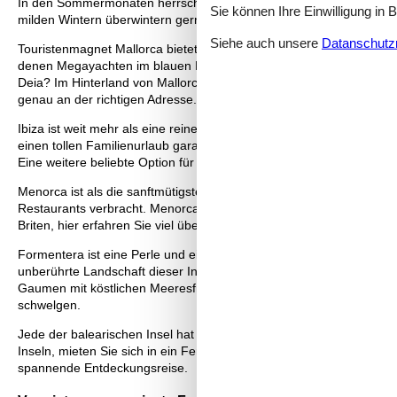
In den Sommermonaten herrschen auf allen Inseln um die 30 °C. Rege
Sie können Ihre Einwilligung in 
milden Wintern überwintern gerne deutsche Langzeiturlauber auf de
Siehe auch unsere
Datanschutzri
Touristenmagnet Mallorca bietet Sonne, Meer und Sand, die Jeder au
denen Megayachten im blauen Meer liegen, glänzt. Aber wussten Sie 
Deia? Im Hinterland von Mallorca finden sich urtümliche kleine Dörfer
genau an der richtigen Adresse.
Ibiza ist weit mehr als eine reine Partymeile. Die Insel bietet auch
einen tollen Familienurlaub garantieren. Die Bucht von San Antoni
Eine weitere beliebte Option für einen Familienurlaub ist Santa Eulal
Menorca ist als die sanftmütigste Schwester Mallorcas bekannt und
Restaurants verbracht. Menorca beeindruckt auch mit seiner faszin
Briten, hier erfahren Sie viel über die Vergangenheit dieser Baleare
Formentera ist eine Perle und eine Freude für sich. Die Insel ist 
unberührte Landschaft dieser Insel. Wandern Sie mit Ihren Liebst
Gaumen mit köstlichen Meeresfrüchten zu verwöhnen. Nehmen Sie s
schwelgen.
Jede der balearischen Insel hat einen ganz eigenen Charme und is
Inseln, mieten Sie sich in ein Ferienhaus ein und genießen Sie im 
spannende Entdeckungsreise.