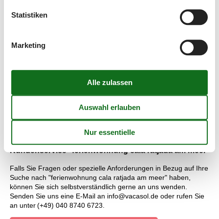
Vielfalt machen Cala Ratjada zu einem unvergesslichen Ort.
Statistiken
Preisgarantie - ferienwohnung cala ratjada am meer
Marketing
Alle Ferienwohnungen, die über Vacasol vermietet werden, sind
von unserer Preisgarantie abgedeckt. Wir garantieren, dass es
kein einziges Vermietungsunternehmen gibt, das die
Ferienwohnung, die Sie bevorzugen, zu einem Preis vermietet,
der günstiger als unser Preis ist. Alle Ferienwohnungen, die
mithilfe von Vacasol vermietet werden, sind von unserer
Preisgarantie abgedeckt. Sollte sich ausnahmsweise mal ein
kleiner Fehler bei unserer Kontrolle der Preise der anderen
Vermieter einschleichen, erstatten wir Ihnen die gesamte
Differenz.
Kundenservice - ferienwohnung cala ratjada am meer
Falls Sie Fragen oder spezielle Anforderungen in Bezug auf Ihre
Suche nach "ferienwohnung cala ratjada am meer" haben,
können Sie sich selbstverständlich gerne an uns wenden.
Senden Sie uns eine E-Mail an info@vacasol.de oder rufen Sie
an unter (+49) 040 8740 6723.