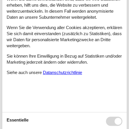
erheben, hilft uns dies, die Website zu verbessern und
Tipps und Erlebnisse
weiterzuentwickeln. In diesem Fall werden anonymisierte
Daten an unsere Subunternehmer weitergeleitet.
An der nordöstlichen Spitze der Mittelmeerinsel Mallorca liegt
Wenn Sie die Verwendung aller Cookies akzeptieren, erklären
das Urlaubsparadies Cala Ratjada. Besonders Familien mit
Sie sich damit einverstanden (zusätzlich zu Statistiken), dass
Kindern schätzen die hier sehr familienfreundlich ausgestatteten
Ferienhäuser und -wohnungen.
wir Daten für personalisierte Marketingzwecke an Dritte
weitergeben.
Auch wer das Nachtleben sucht, kann in Cala Ratjada in einigen
Klubs und Bars voll auf seine Kosten kommen.
Sie können Ihre Einwilligung in Bezug auf Statistiken und/oder
Marketing jederzeit ändern oder widerrufen.
Die hübsche Hafenstadt bietet eine traumhafte
Strandpromenade, von der aus die Strände, das Meer und auch
Siehe auch unsere
Datanschutzrichtlinie
die unberührte Natur überblickt werden kann.
Wer kulinarisch anspruchsvoll ist, kommt in Cala Ratjada auf
seine Kosten.
An den Stränden des Feriengebiets Cala Ratjada fühlen sich
nicht nur Sonnenanbeter wohl, sondern auch für Wassersportler
bieten sich im Feriengebiet hervorragende Möglichkeiten.
Die ausgedehnten Promenaden voller Restaurants, die kleinen
Essentielle
Geschäfte, der Charme der Straßen und die gastronomische