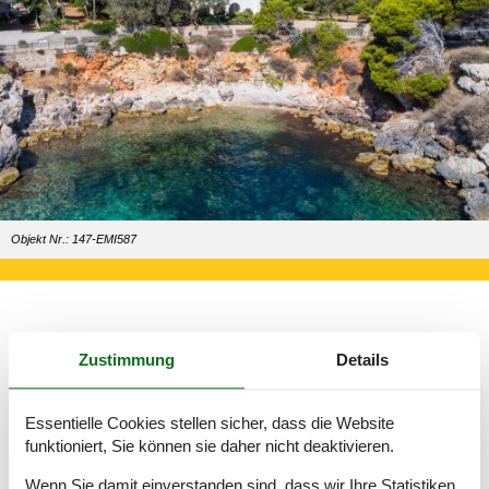
Objekt Nr.: 147-EMI587
Entscheiden Sie sich für eine Ferienwohnung am Strand, wenn
Zustimmung
Details
in erster Linie ein Badeurlaub auf dem Programm steht.
Mit einer Ferienwohnung als Ausgangspunkt für Ihren Urlaub
sind Sie bestmöglich aufgestellt, wenn es sich darum handelt,
Essentielle Cookies stellen sicher, dass die Website
Cala Ratjada zu erleben. In Sachen Ausflüge, Urlaubserlebnisse
funktioniert, Sie können sie daher nicht deaktivieren.
und reine Entspannung in der Ferienwohnung haben Sie
hundert Prozent freie Auswahl.
Wenn Sie damit einverstanden sind, dass wir Ihre Statistiken