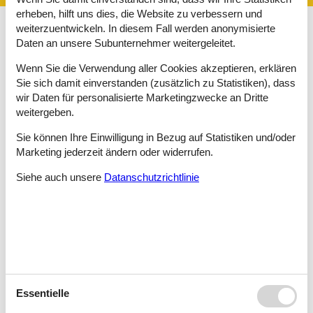
erheben, hilft uns dies, die Website zu verbessern und
weiterzuentwickeln. In diesem Fall werden anonymisierte
Daten an unsere Subunternehmer weitergeleitet.
Die Stadt am Meer ist umgeben von Bergen und herrlicher
Natur. Familien, die ein Apartment in Malaga mieten, nutzen oft
Wenn Sie die Verwendung aller Cookies akzeptieren, erklären
diese Basis, um spannende Ausflüge in die nähere Umgebung
Sie sich damit einverstanden (zusätzlich zu Statistiken), dass
zu machen. Es gibt viele gut ausgeschilderte Wanderwege mit
verschiedenen Schwierigkeitsgraden. An mehreren
wir Daten für personalisierte Marketingzwecke an Dritte
Aussichtspunkten haben Urlauber einen unglaublichen
weitergeben.
Panoramablick auf die Küste.
Sie können Ihre Einwilligung in Bezug auf Statistiken und/oder
Auch die Stadt selbst bietet Touristen interessante
Marketing jederzeit ändern oder widerrufen.
Sehenswürdigkeiten und Attraktionen. Spannend ist die Burg
Gibralfaro aus dem 14. Jahrhundert. Ein kleiner Spaziergang zu
Siehe auch unsere
Datanschutzrichtlinie
den Burgmauern lohnt sich. Der Blick auf den Hafen und auf die
Altstadt ist gigantisch. Die Ausstellung von alten Schwertern und
Rüstungen im ehemaligen Pulverturm lässt nicht nur
Kinderherzen höherschlagen.
Für Kunstfreunde wird das Museo Picasso ein Highlight sein.
Hier gibt es über 200 Werke des berühmten Malers Pablo
Picasso zu sehen.
Essentielle
Strandtage dürfen bei Familien, die ein Apartment in Malaga
mieten, natürlich auch nicht fehlen. Die Strände in und um