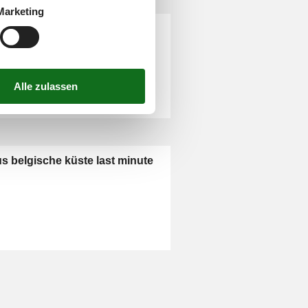
Marketing
us belgien 14 personen
us belgische küste last minute