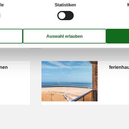
le
Statistiken
ferienha
onen
ferienha