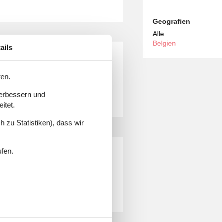
Geografien
Alle
Belgien
ails
lgien
ren.
verbessern und
itet.
 zu Statistiken), dass wir
Belgien mieten
ufen.