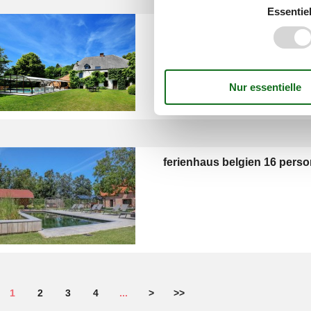
Essentiel
Fewo in Belgien
ferienhaus belgien 16 pers
1
2
3
4
...
>
>>