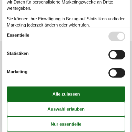
wir Daten für personalisierte Marketingzwecke an Dritte
Ferienhaus
weitergeben.
Sie können Ihre Einwilligung in Bezug auf Statistiken und/oder
Geografien
Marketing jederzeit ändern oder widerrufen.
Alle
Bulgarien
Essentielle
Siehe auch unsere
Datanschutzrichtlinie
Kundenservice
Statistiken
(+49) 040 8740 6723
Marketing
info@vacasol.de
Mail
Öffnungszeiten
Finden Sie uns
Metatravel Deutschland GmbH
Poststraße 33
DE-20354
Hamburg
Deutschland