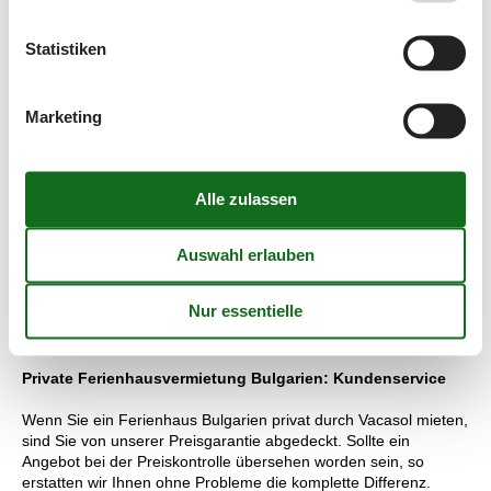
Restaurants.
Vermietung von private Ferienhäuser Bulgarien: Ihre
Statistiken
Vorteile auf Vacasol.de
Deshalb können Sie sich sofort einen Überblick über all die
Marketing
schön gelegenen Ferienhäuser Bulgarien verschaffen und sich
ganz einfach für das genau richtige Ferienhaus zur Miete
Bulgarien entscheiden.
Private Ferienhäuser mieten Bulgarien: Preisgarantie
Alle unsere Kunden sind automatisch von unserer Preisgarantie
abgedeckt. Diese gilt natürlich auch wenn Sie ein Ferienhaus
Bulgarien privat mieten. Sollte unserer Preiskontrolle doch ein
Fehler unterlaufen, so erstatten wir Ihnen ohne Probleme die
Differenz. Der Betrag wird direkt auf Ihr Konto überwiesen.
Private Ferienhausvermietung Bulgarien: Kundenservice
Wenn Sie ein Ferienhaus Bulgarien privat durch Vacasol mieten,
sind Sie von unserer Preisgarantie abgedeckt. Sollte ein
Angebot bei der Preiskontrolle übersehen worden sein, so
erstatten wir Ihnen ohne Probleme die komplette Differenz.