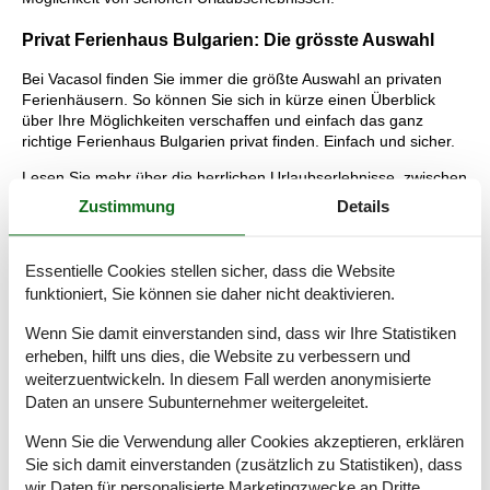
Privat Ferienhaus Bulgarien: Die grösste Auswahl
Bei Vacasol finden Sie immer die größte Auswahl an privaten
Ferienhäusern. So können Sie sich in kürze einen Überblick
über Ihre Möglichkeiten verschaffen und einfach das ganz
richtige Ferienhaus Bulgarien privat finden. Einfach und sicher.
Lesen Sie mehr über die herrlichen Urlaubserlebnisse, zwischen
denen Sie sich entscheiden können, und über die Vorteile, die
Zustimmung
Details
Sie bei der Buchung eines privat vermieteten Ferienhauses bei
uns bekommen.
Essentielle Cookies stellen sicher, dass die Website
Tipps: Erlebnisse Bulgarien
funktioniert, Sie können sie daher nicht deaktivieren.
Warna, die größte Hafenstadt Bulgariens, ist die
Wenn Sie damit einverstanden sind, dass wir Ihre Statistiken
Sommerhauptstadt des Landes. Besuchen Sie die Kathedrale,
erheben, hilft uns dies, die Website zu verbessern und
das Archäologische Museum, das Historische Museum und das
weiterzuentwickeln. In diesem Fall werden anonymisierte
Militärhistorische Museum und bummeln Sie am herrlichen
Daten an unsere Subunternehmer weitergeleitet.
Strand entlang.
Goldstrand wird die Riviera am Schwarzen Meer genannt. Im
Wenn Sie die Verwendung aller Cookies akzeptieren, erklären
Ort gibt es ein reges und attraktives Handelsleben mit dem
Sie sich damit einverstanden (zusätzlich zu Statistiken), dass
Zentrum auf der Strandpromenade und an der Hauptstraße.
wir Daten für personalisierte Marketingzwecke an Dritte