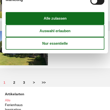
Privat Ferienhaus
Norsminde
1
2
3
>
>>
Artikelarten
Alle
Ferienhaus
Inspiration