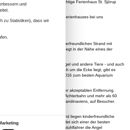
verschaffen und einfach das ganz richtige Ferienhaus St. Sjörup
verbessern und
itet.
r Buchung eines privat vermieteten Ferienhauses bei uns
 zu Statistiken), dass wir
ufen.
n von Djursland an einem schönen kinderfreundlichen Strand mit
gel und andere Tiere. St. Sjörup liegt in der Nähe eines der
takte Natur ist ein Paradies für Vögel und andere Tiere - und auch
Naturpark Randers Fjord, der gleich um die Ecke liegt, gibt es
das Kattegatcenter in Grenaa, das 2016 zum besten Aquarium
ede Menge Attraktionen innerhalb einer akzeptablen Entfernung.
viens, finden Sie Dänemarks größte Achterbahn und mehr als 60
ttegatcenter, das beste Aquarium Skandinaviens, auf Besucher.
r.
e Wahl. An der Nordseite von Djursland liegen kinderfreundliche
, und bei Gjerrild Nordstrand befindet sich einer der besten
Marketing
and können auf der Mole auch Rollstuhlfahrer die Angel