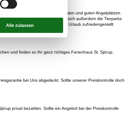
rwegen, kinderfreundlichen Badestränden und guten Angelplätzen.
ter in Grenaa. In Djursland befinden sich außerdem die Tierparks
tliche Wünsche und Bedürfnisse im Urlaub zufriedengestellt
hen und finden so Ihr ganz richtiges Ferienhaus St. Sjörup.
reisgarantie bei Uns abgedeckt. Sollte unserer Preiskontrolle doch
örup privat bezahlen. Sollte ein Angebot bei der Preiskontrolle