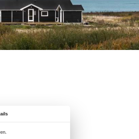
ails
ren.