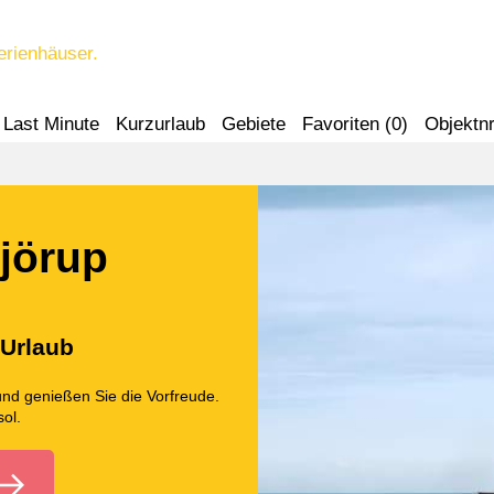
erienhäuser.
Last Minute
Kurzurlaub
Gebiete
Favoriten (
0
)
Objektnr
Sjörup
 Urlaub
und genießen Sie die Vorfreude.
sol.