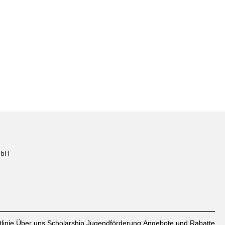
mbH
linie
Über uns
Scholarship
Jugendförderung
Angebote und Rabatte