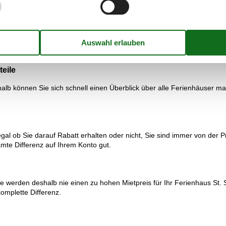
biet befindet sich in schöner intakter Natur mit guten Rad- und Wande
en der Kinder entfernt - Freizeitpark Djurs Sommerland und Kattegatcen
 tropische Regenwaldzoo, sodass alle auf ihre Kosten kommen und säm
teile
lb können Sie sich schnell einen Überblick über alle Ferienhäuser mac
gal ob Sie darauf Rabatt erhalten oder nicht, Sie sind immer von der P
amte Differenz auf Ihrem Konto gut.
 werden deshalb nie einen zu hohen Mietpreis für Ihr Ferienhaus St. Sj
omplette Differenz.