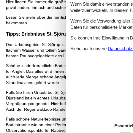
Hier finden Sie immer die größte Auswahl an privaten Ferienhäusern
Wenn Sie damit einverstanden sin
privat finden. Einfach und sicher.
weiterzuentwickeln. In diesem F
Lesen Sie mehr über die herrlichen Urlaubserlebnisse, zwischen den
Wenn Sie die Verwendung aller Co
bekommen.
Daten für personalisierte Marke
Tipps: Erlebnisse St. Sjörup
Sie können Ihre Einwilligung in 
Das Urlaubsgebiet St. Sjörup ist der Inbegriff hübscher friedvoller
Siehe auch unsere
Datanschutzri
flachem Wasser und tollem Sandboden. In Strandnähe befindet sich 
besten Raubvogelgebiete des Landes und der unzähligen Angelplät
Schöne kinderfreundliche Badestrände mit Sandboden, flachem Wasse
für Angler. Das alles wird Ihnen auch im Hafen von Bönderup Strand
auch jede Menge schöne Angelplätze. Falls Sie Fische und Meeres
Skandinaviens gekürt wurde.
Falls Sie Ihren Urlaub bei St. Sjörup planen, erwarten Sie sowohl 
Djursland ist ein echtes Urlaubsparadies mit Erlebnissen für jed
Vergnügungsangebote. Hier befinden sich auch die Tierparks Ree P
Auch der Regenwaldzoo Randers Regnskov und der Nationalpark Mols 
Falls schöne Naturerlebnisse und friedvolle Ruhe auf Ihrer Priorität
Badestrände wie an einer Perlenkette aufgereiht. Außerdem finden S
Essentiel
Observationspunkte für Raubvögel in Dänemark. Der Naturpark Rande