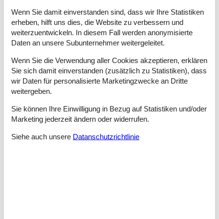
Eine der schönsten Sehenswürdigkeiten Spaniens sind die
Wenn Sie damit einverstanden sind, dass wir Ihre Statistiken
Pyrenäen. Von den bis zu 3.000 Meter hohen Bergen aus
erheben, hilft uns dies, die Website zu verbessern und
genießen Sie hervorragende Ausblicke auf Spanien und sogar
weiterzuentwickeln. In diesem Fall werden anonymisierte
auf Frankreich.
Daten an unsere Subunternehmer weitergeleitet.
Taucher finden vor Tenerife großartige Reviere. Eine besondere
Artenvielfalt vor beeindruckender Kulisse bieten der Gewässer
Wenn Sie die Verwendung aller Cookies akzeptieren, erklären
am Fuß der Los Gigantes-Steilklippen.
Sie sich damit einverstanden (zusätzlich zu Statistiken), dass
wir Daten für personalisierte Marketingzwecke an Dritte
Preisgarantie - ferienwohnung mit hund in spanien
weitergeben.
Sie können Ihre Einwilligung in Bezug auf Statistiken und/oder
Wenn Sie sich entscheiden, die Ferienwohnung bei Vacasol zu
Marketing jederzeit ändern oder widerrufen.
mieten, gilt für Sie selbstverständlich unsere Preisgarantie. Alle
Ferienwohnungen, die über Vacasol vermietet werden, sind von
Siehe auch unsere
Datanschutzrichtlinie
unserer Preisgarantie abgedeckt. Alle Ferienwohnungen, die
mithilfe von Vacasol vermietet werden, sind von unserer
Preisgarantie abgedeckt. Das Geld wird ganz einfach direkt auf
Ihr Konto eingezahlt.
Kundenservice - ferienwohnung mit hund in spanien
Sofern Sie Fragen oder besondere Bedürfnisse in Verbindung
mit Ihrer Suche nach "ferienwohnung mit hund in spanien"