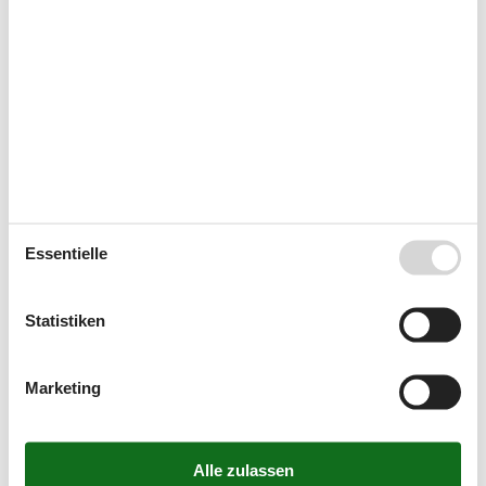
haben, können Sie sich natürlich gerne an uns wenden. Senden
Sie eine E-Mail an info@vacasol.de oder rufen Sie an: (+49) 040
8740 6723.
Wählen Sie aus 2.580 Ferienhäusern
Ziele in Spanien
Essentielle
Alicante
Statistiken
Andalusien
Marketing
Balearen