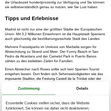
die Urlaubszeit hundertprozentig zur Verfügung und Sie können
sie selbstverständlich genau so nutzen, wie Sie Lust haben.
Tipps und Erlebnisse
Madrid ist nicht nur eine der größten Städte der Europäischen
Union. Mit 3,2 Millionen Einwohnern ist die Hauptstadt Spaniens
auch gleichzeitig die bevölkerungsreichste Stadt des Landes.
Mehrere Freizeitparks im Umkreis von Marbella sorgen für
Abwechslung zu Strand und Meer: Der Funny Beach in San
Pedro de Alcantara und der Camelot Park in Puerto Banos
zählen zu den beliebten Zielen für Familien.
Einen Abstecher nach Roses sollte sich kein Spanien-Tourist
entgehen lassen. Dort finden sich Sehenswürdigkeiten wie das
imposante Stadttor, die Festung Castell de la Trinitat oder der
pittoreske Fischereihafen.
Zustimmung
Details
In der Provinz Alicante gibt es uralte Städte, wie die
bezaubernde Hafenstadt Xàbia, die mit engen Gassen und
historischen weiß getünchten Häusern verzaubert. Vor ihr liegt
Essentielle Cookies stellen sicher, dass die Website
der Pilgerweg nach Santiago de Compostela.
funktioniert, Sie können sie daher nicht deaktivieren.