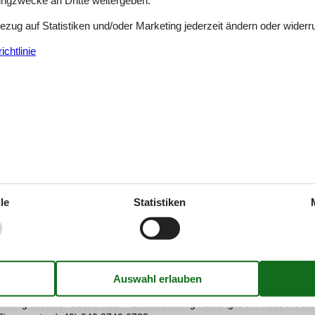
tingzwecke an Dritte weitergeben.
Bezug auf Statistiken und/oder Marketing jederzeit ändern oder widerr
rt lässt sich immer wieder neue Aktivitäten für seine Gäste einfallen. 
chtlinie
eßen Sie die Stille der Natur.
lle Indoor-Ausflugsziele. Verbringen Sie einen tollen Nachmittag im Kü
 bietet Reitstunden für jedermann an. Informieren Sie sich vor Ort un
unde Minigolf. Hier gibt es ganz schön kniffelige Bahnen. Testen Sie i
esblick
le
Statistiken
, gilt für Sie natürlich unsere Preisgarantie. Wir garantieren, dass e
ünstiger als unser Preis ist. Alle Ferienwohnungen, die mithilfe von V
 einschleichen sollte, wird Ihnen der gesamte Preisunterschied vergütet.
resblick
ang mit Ihrer Suche nach "ferienwohnung kühlungsborn haus meeresbl