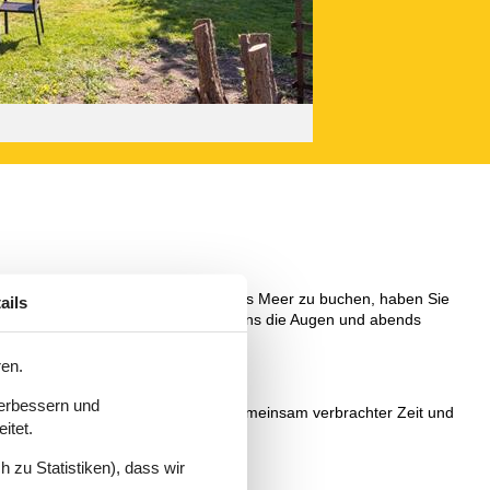
en, eine Ferienwohnung mit Blick aufs Meer zu buchen, haben Sie
ails
kreische der Möwen öffnen Sie morgens die Augen und abends
ren.
uchen.
verbessern und
s Urlaubserlebnissen, Ausflügen, gemeinsam verbrachter Zeit und
itet.
 zu Statistiken), dass wir