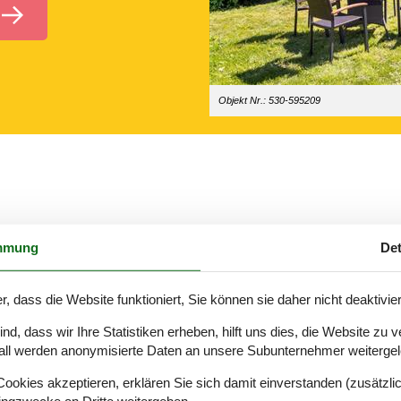
Objekt Nr.: 530-595209
r, wenn man Meer und Natur als Kulisse hat. Wenn Sie sich entschließ
mmung
Det
 es draußen gibt, untergebracht sind. Bei Wellengeräusch und dem Ge
untergang ansehen.
r, dass die Website funktioniert, Sie können sie daher nicht deaktivie
heiden, ein Ferienhaus als Ausgangspunkt für den Familienurlaub zu b
d, dass wir Ihre Statistiken erheben, hilft uns dies, die Website zu 
erienwohnung zu wählen, können Sie sich auf eine schöne Mischung au
all werden anonymisierte Daten an unsere Subunternehmer weitergele
okies akzeptieren, erklären Sie sich damit einverstanden (zusätzlich