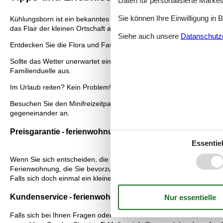
Daten für personalisierte Marke
Sie können Ihre Einwilligung in 
Kühlungsborn ist ein bekanntes Urlaubsziel deutscher Familien. Der O
das Flair der kleinen Ortschaft am Meer!
Siehe auch unsere
Datanschutzri
Entdecken Sie die Flora und Fauna entlang des Ostseewegs und geni
Sollte das Wetter unerwartet einmal schlecht sein, gibt es auch to
Familienduelle aus.
Im Urlaub reiten? Kein Problem! Der Kühlungsborner Reiterhof Böldt
Besuchen Sie den Minifreizeitpark und spielen Sie eine spannende R
gegeneinander an.
Preisgarantie - ferienwohnung kühlungsborn haus meer
Essentiel
Wenn Sie sich entscheiden, die Ferienwohnung bei Vacasol zu buchen
Ferienwohnung, die Sie bevorzugen, zu einem Preis vermietet, der g
Falls sich doch einmal ein kleiner Fehler bei unserer Preiskontrolle
Kundenservice - ferienwohnung kühlungsborn haus mee
Falls sich bei Ihnen Fragen oder besondere Wünsche im Zusammenh