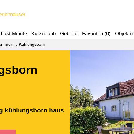
erienhäuser.
Last Minute
Kurzurlaub
Gebiete
Favoriten (
0
)
Objektnr
pommern
Kühlungsborn
gsborn
ng kühlungsborn haus