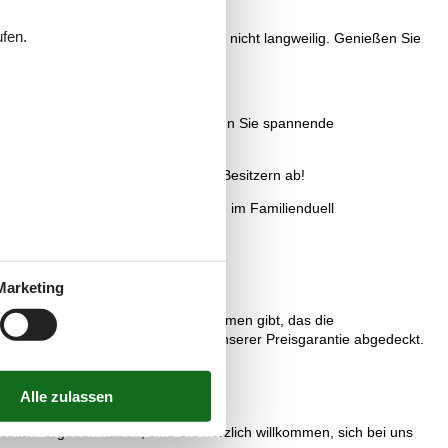
ufen.
Hier wird es ihren Kindern sicherlich nicht langweilig. Genießen Sie
hlungsborner Bowling Center und tragen Sie spannende
d stimmen Sie einen Termin mit den Besitzern ab!
hre Geschicklichkeit und drehten Sie im Familienduell
Marketing
s kein einziges Vermietungsunternehmen gibt, das die
acasol vermietet werden, sind von unserer Preisgarantie abgedeckt.
ick" ergeben haben, sind Sie herzlich willkommen, sich bei uns