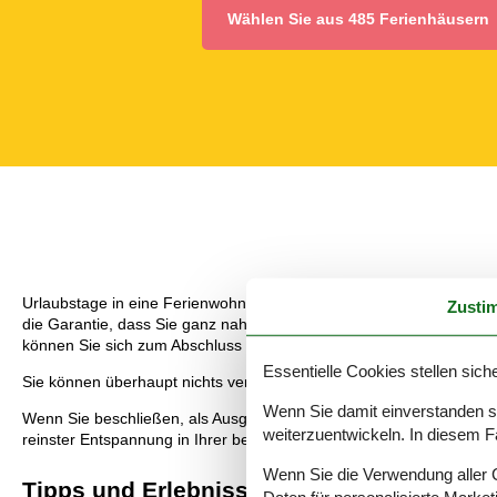
Wählen Sie aus 485 Ferienhäusern
Urlaubstage in eine Ferienwohnung mit der Familie sind umso tolle
Zusti
die Garantie, dass Sie ganz nahe an all den schönen Dingen, die
können Sie sich zum Abschluss des Tages einen hübschen Sonnen
Essentielle Cookies stellen siche
Sie können überhaupt nichts verkehrt machen, wenn Sie sich entsc
Wenn Sie damit einverstanden sin
Wenn Sie beschließen, als Ausgangspunkt für Ihren Urlaub eine F
weiterzuentwickeln. In diesem F
reinster Entspannung in Ihrer bevorzugten Ferienwohnung freuen.
Wenn Sie die Verwendung aller Co
Tipps und Erlebnisse