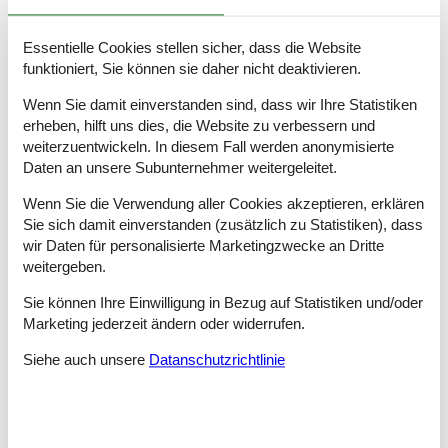
Tipps: Urlaubserlebnisse Kühlungsborn Ost
Essentielle Cookies stellen sicher, dass die Website
Kühlungsborn ist ein Ostseebad 25 km von Rostock entfernt.
funktioniert, Sie können sie daher nicht deaktivieren.
Seit der Mitte des 19. Jahrhunderts entwickelt sich der
Tourismus im Ort. Daher sind zahlreiche architektonische
Wenn Sie damit einverstanden sind, dass wir Ihre Statistiken
Zeugnisse im Ort vorhanden und vermitteln ein mondänes Flair.
erheben, hilft uns dies, die Website zu verbessern und
Die beiden eng verwobenen Ortsteile Kühlungsborn Ost und
weiterzuentwickeln. In diesem Fall werden anonymisierte
Kühlungsborn West bilden den größten Bade- und Erholungsort
Daten an unsere Subunternehmer weitergeleitet.
des Landesteils Mecklenburg.
Die touristische Infrastruktur ist entsprechend gut ausgebaut
Wenn Sie die Verwendung aller Cookies akzeptieren, erklären
und es stehen ausreichend Unterkünfte z. B. Ferienhäuser in
Sie sich damit einverstanden (zusätzlich zu Statistiken), dass
Kühlungsborn Ost zur Auswahl.
wir Daten für personalisierte Marketingzwecke an Dritte
weitergeben.
Der breite Sandstrand ist ideal für einen Sommerurlaub mit der
Familie. Ein Strandkorb ist ohne Probleme gemietet und schon
Sie können Ihre Einwilligung in Bezug auf Statistiken und/oder
kann der Tag entspannt am Strand verbracht werden. Kioske an
Marketing jederzeit ändern oder widerrufen.
den Strandaufgängen versorgen mit allem, was an einem
Strandtag benötigt wird. Einige Strandabschnitte sind im
Siehe auch unsere
Datanschutzrichtlinie
Sommer von Rettungsschwimmern bewacht.
Ein Highlight für Groß und Klein, das auf alle Fälle bei einem
Urlaub in Kühlungsborn in Augenschein genommen werden
sollte, ist die Dampf-Schmalspurbahn „Molli“. Sie verbindet Bad