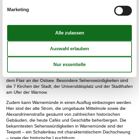
können.
Marketing
Ausgehend von der Unterkunft z. B. dem Ferienhaus in
Kühlungsborn Ost können auch zahlreiche Ausflüge in die
Umgebung gestartet werden. Im Stadtwald Kühlungsborn kann
beispielsweise herrlich spaziert werden. Mit dem Fahrrad
können die Orte in der Umgebung z. B. Rerik, der Bastorfer
Leuchtturm oder auch das bereits erwähnte Heiligendamm
erreicht werden.
Etwas weiter entfernt aber immer noch ideal für einen
Tagesausflug liegt die Hansestadt Rostock. In ihr werden die
Annehmlichkeiten einer Großstadt z. B. kulturelle
Veranstaltungen, Kinos, Theater und Geschäfte verbunden mit
dem Flair an der Ostsee. Besondere Sehenswürdigkeiten sind
die 7 Kirchen der Stadt, der Universitätsplatz und der Stadthafen
am Ufer der Warnow.
Zudem kann Warnemünde in einen Ausflug einbezogen werden.
Hier sind der alte Strom, die umgebaute Mittelmole sowie die
Alexandrinenstraße gesäumt von zahlreichen historischen
Gebäuden, die heute Cafés und Geschäfte beherbergen. Die
bekanntesten Sehenswürdigkeiten in Warnemünde sind der
Teepott – ein Schalenbau mit charakteristischem Dachschwung
– sowie der historische Leuchtturm.