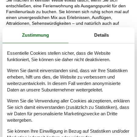
Sie machen in keinster Weise etwas falsch, wenn Sie sich
entschließen, eine Ferienwohnung als Ausgangspunkt für den
Familienurlaub zu buchen. Sie können sich ruhig schon mal auf
einen unvergesslichen Mix aus Erlebnissen, Ausflügen,
Attraktionen, Sehenswürdigkeiten – und natürlich auch auf
reines Ausspannen freuen.
Zustimmung
Details
Tipps und Erlebnisse
Essentielle Cookies stellen sicher, dass die Website
Verbringen Sie unvergessliche Urlaubstage in Mecklenburg-
funktioniert, Sie können sie daher nicht deaktivieren.
Vorpommern. Ganz im Norden des Bundeslands liegt der kleine
Badeort Kühlungsborn. Erleben Sie das einzigartige Flair der
Wenn Sie damit einverstanden sind, dass wir Ihre Statistiken
Ostsee und genießen Sie die Tage mit ihrer Familie.
erheben, hilft uns dies, die Website zu verbessern und
weiterzuentwickeln. In diesem Fall werden anonymisierte
Ein besonderes Ausflugsziel ist ein Tag im Offroad Park. Hier
Daten an unsere Subunternehmer weitergeleitet.
können Sie gemeinsam mit ihrer Familie mit einem Quad oder
Motocross durch das Gelände jagen. Es gibt verschiedene
Wenn Sie die Verwendung aller Cookies akzeptieren, erklären
Schwierigkeitsstufen, so dass bereits Kinder ab 4 Jahren
Sie sich damit einverstanden (zusätzlich zu Statistiken), dass
teilnehmen dürfen.
wir Daten für personalisierte Marketingzwecke an Dritte
Nehmen Sie an einem Zumba-Kurs im Haus des Gastes teil und
weitergeben.
starten Sie sportlich in ihren Urlaubstag. Anschließend bringen
Sie für ihre Familie frische Brötchen vom Bäcker mit! Alternativ
Sie können Ihre Einwilligung in Bezug auf Statistiken und/oder
können Sie auch an einem Yoga-Kurs teilnehmen.