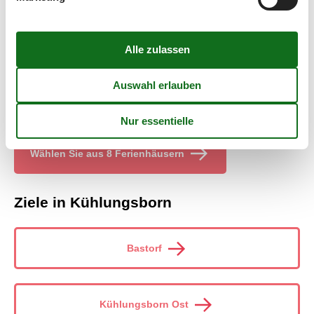
Kundenservice - ferienwohnung kühlungsborn 4
schlafzimmer
Sofern Sie Fragen oder besondere Bedürfnisse in Verbindung
mit Ihrer Suche nach "ferienwohnung kühlungsborn 4
schlafzimmer" haben, können Sie sich natürlich gerne an uns
wenden. Senden Sie eine E-Mail an info@vacasol.de oder rufen
Sie an: (+49) 040 8740 6723.
Wählen Sie aus 8 Ferienhäusern
Ziele in Kühlungsborn
Bastorf
Kühlungsborn Ost