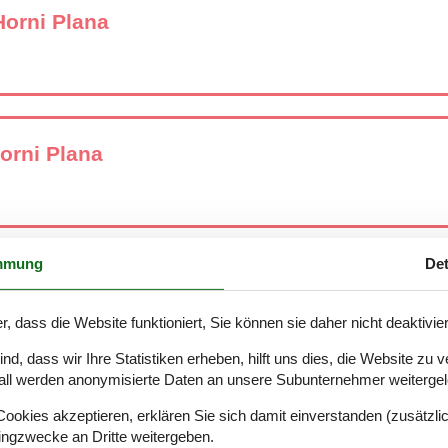
Horni Plana
orni Plana
mmung
Det
i Plana
r, dass die Website funktioniert, Sie können sie daher nicht deaktivie
d, dass wir Ihre Statistiken erheben, hilft uns dies, die Website zu 
all werden anonymisierte Daten an unsere Subunternehmer weitergele
Horni Plana
okies akzeptieren, erklären Sie sich damit einverstanden (zusätzlich
tingzwecke an Dritte weitergeben.