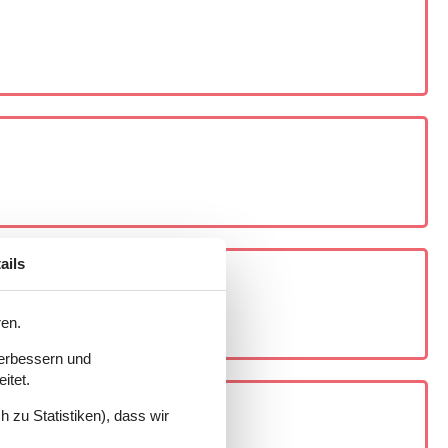
ails
ren.
verbessern und
itet.
 zu Statistiken), dass wir