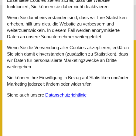
Essentielle Cookies stellen sicher, dass die Website
funktioniert, Sie können sie daher nicht deaktivieren.
Wenn Sie damit einverstanden sind, dass wir Ihre Statistiken
Siehe Häuser nebenan
erheben, hilft uns dies, die Website zu verbessern und
weiterzuentwickeln. In diesem Fall werden anonymisierte
Sonnenstand über dem gewählten Objekt
😎
Daten an unsere Subunternehmer weitergeleitet.
Wenn Sie die Verwendung aller Cookies akzeptieren, erklären
Ausstattung
Sie sich damit einverstanden (zusätzlich zu Statistiken), dass
wir Daten für personalisierte Marketingzwecke an Dritte
weitergeben.
Allg. Ausstattung
Internet
Sie können Ihre Einwilligung in Bezug auf Statistiken und/oder
Klimaanlage
Marketing jederzeit ändern oder widerrufen.
Allgemein
Siehe auch unsere
Datanschutzrichtlinie
Nichtraucher
WLAN
Außen
Kostenfreies Parken
Parkplatz am Objekt
Terrasse/Veranda
Umfriedetes Gebäude/Grundstück