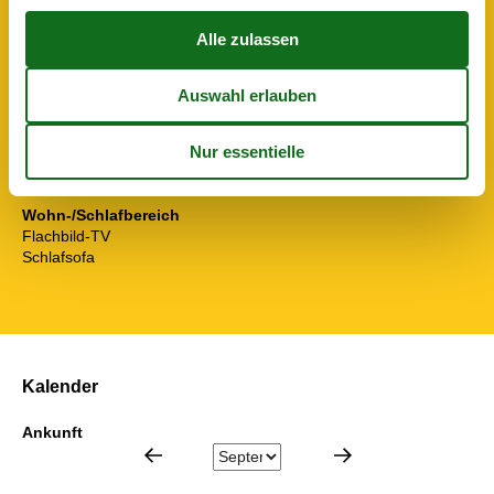
Erste-Hilfe-Set
Urlaubsthemen
Der Golf
Radfahren
Strand-Urlaub
Wandern
Wellness
Außenpool
Wohn-/Schlafbereich
Flachbild-TV
Schlafsofa
Kalender
Ankunft