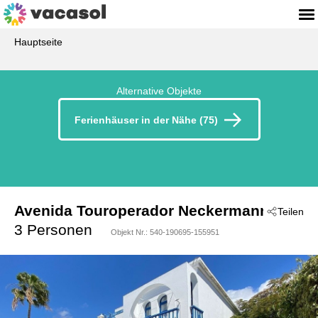
Hauptseite
Alternative Objekte
Ferienhäuser in der Nähe (75)
Avenida Touroperador Neckermann
Teilen
 - Mas
3 Personen
Objekt Nr.:
540-190695-155951
 - 351