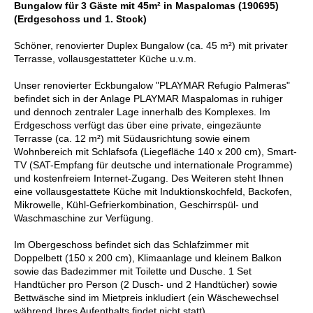
Bungalow für 3 Gäste mit 45m² in Maspalomas (190695)
(Erdgeschoss und 1. Stock)
Schöner, renovierter Duplex Bungalow (ca. 45 m²) mit privater
Terrasse, vollausgestatteter Küche u.v.m.
Unser renovierter Eckbungalow "PLAYMAR Refugio Palmeras"
befindet sich in der Anlage PLAYMAR Maspalomas in ruhiger
und dennoch zentraler Lage innerhalb des Komplexes. Im
Erdgeschoss verfügt das über eine private, eingezäunte
Terrasse (ca. 12 m²) mit Südausrichtung sowie einem
Wohnbereich mit Schlafsofa (Liegefläche 140 x 200 cm), Smart-
TV (SAT-Empfang für deutsche und internationale Programme)
und kostenfreiem Internet-Zugang. Des Weiteren steht Ihnen
eine vollausgestattete Küche mit Induktionskochfeld, Backofen,
Mikrowelle, Kühl-Gefrierkombination, Geschirrspül- und
Waschmaschine zur Verfügung.
Im Obergeschoss befindet sich das Schlafzimmer mit
Doppelbett (150 x 200 cm), Klimaanlage und kleinem Balkon
sowie das Badezimmer mit Toilette und Dusche. 1 Set
Handtücher pro Person (2 Dusch- und 2 Handtücher) sowie
Bettwäsche sind im Mietpreis inkludiert (ein Wäschewechsel
während Ihres Aufenthalts findet nicht statt).