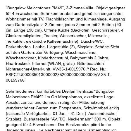
"Bungalow Melocotones PM49", 3-Zimmer-Villa. Objekt geeignet
für 4 Erwachsene. Sehr komfortabel und gemütlich eingerichtet:
Wohnzimmer mit TV, Flachbildschirm und Klimaanlage. Ausgang
zum Gartensitzplatz. 2 Zimmer, jedes Zimmer mit 2 Betten (90
cm, Länge 190 cm). Offene Küche (Backofen, Geschirrspüler, 4
Glaskeramikplatten, Toaster, Wasserkocher, Mikrowelle,
Tiefkühler, elektrische Kaffeemaschine). Dusche/WC.
Parkettboden. Laube. Liegestühle (2), Sitzplatz. Schöne Sicht
auf den Garten. Zur Verfügung: Waschmaschine,
Wäschetrockner, Kinderhochstuhl, Babybett bis 2 Jahre,
Haartrockner. Internet (WLAN, gratis). Bitte beachten:
Nichtraucher-Unterkunft. VV-35-1-0015976 // Reg. Nr.:
ESFCTU0000350130000023520000000000000VV-35-1-
00159760
Sehr modernes, komfortables Dreifamilienhaus "Bungalow
Melocotones PM49". Im Ort Maspalomas, exzellente Lage:
Absolut zentral und dennoch ruhig. Zur Mitbenutzung:
wunderschöner Garten zum Entspannen, Schwimmbad eckig
(saisonale Verfügbarkeit: 01.Jan. - 31.Dez.). Aussendusche,
Sitzplatz. Bushaltestelle "AV. T.O. Neckermann" 300 m. Objekt
geeignet für 4 Erwachsene. Der Besitzer akzeptiert keine
Jugendgruppen. Die Nachbarschaft ist sehr lärmempfindlich.