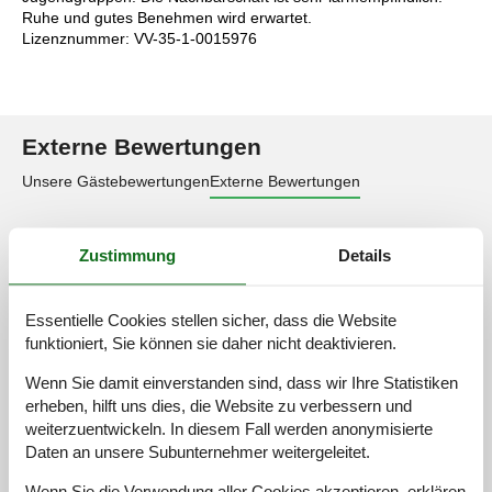
Ruhe und gutes Benehmen wird erwartet.
Lizenznummer: VV-35-1-0015976
Externe Bewertungen
Unsere Gästebewertungen
Externe Bewertungen
3,0
Zustimmung
Details
Essentielle Cookies stellen sicher, dass die Website
Zufahrtsstraße:
3,0
funktioniert, Sie können sie daher nicht deaktivieren.
Innenausstattung:
3,0
Wenn Sie damit einverstanden sind, dass wir Ihre Statistiken
Küche:
3,0
erheben, hilft uns dies, die Website zu verbessern und
Lage:
3,0
weiterzuentwickeln. In diesem Fall werden anonymisierte
Im Freien:
3,0
Daten an unsere Subunternehmer weitergeleitet.
Insgesamt:
3,0
Wenn Sie die Verwendung aller Cookies akzeptieren, erklären