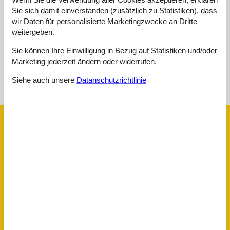
Sie sich damit einverstanden (zusätzlich zu Statistiken), dass
Externe Bewertungen
wir Daten für personalisierte Marketingzwecke an Dritte
Keine detaillierten externen Bewertungen
weitergeben.
Sie können Ihre Einwilligung in Bezug auf Statistiken und/oder
Marketing jederzeit ändern oder widerrufen.
Siehe Häuser nebenan
Siehe auch unsere
Datanschutzrichtlinie
Sonnenstand über dem gewählten Objekt
😎
Ausstattung
Entfernung
Flughafen LPA
33,8 km
Öffentlicher Verkehr
300 m
Hausinfo
Anzahl Badezimmer
1
Anzahl der Zimmer
3
Anzahl Schlafzimmer
2
Backofen