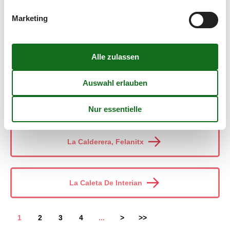
Marketing
La Cabezada, Santa Úrsula
La Cala De Mijas
La Cala Del Moral
La Calderera, Felanitx
La Caleta De Interian
1
2
3
4
...
>
>>