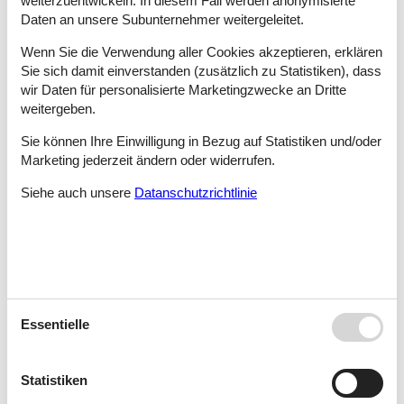
weiterzuentwickeln. In diesem Fall werden anonymisierte
La Azohía
Daten an unsere Subunternehmer weitergeleitet.
Wenn Sie die Verwendung aller Cookies akzeptieren, erklären
Sie sich damit einverstanden (zusätzlich zu Statistiken), dass
La Barca De Vejer
wir Daten für personalisierte Marketingzwecke an Dritte
weitergeben.
Sie können Ihre Einwilligung in Bezug auf Statistiken und/oder
La Barosa
Marketing jederzeit ändern oder widerrufen.
Siehe auch unsere
Datanschutzrichtlinie
La Barrosa, Cádiz
La Bisbal Del Penedès
Essentielle
La Bisbal D'emporda
Statistiken