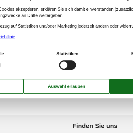
okies akzeptieren, erklären Sie sich damit einverstanden (zusätzlich
Gamonal
Garachico - Tenerife
tingzwecke an Dritte weitergeben.
Bezug auf Statistiken und/oder Marketing jederzeit ändern oder widerr
Gandia
Garafía
chtlinie
le
Statistiken
andía Playa
Garriga Nova, Sant Llor
Finden Sie uns