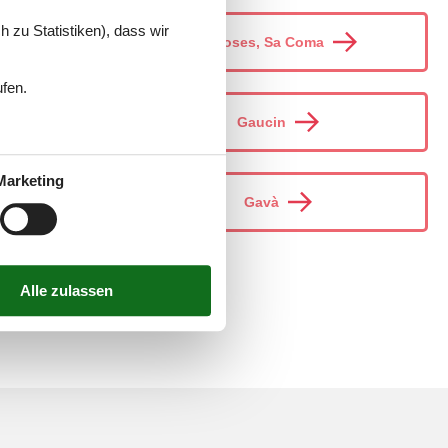
 zu Statistiken), dass wir
Gatoses, Sa Coma
ufen.
Gaucin
Marketing
enc
Gavà