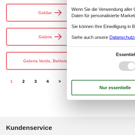
Wenn Sie die Verwendung aller Co
Galdar
Daten für personalisierte Marke
Sie können Ihre Einwilligung in 
Galera
Siehe auch unsere
Datanschutzri
Essentiel
Galeria Verde, Betlem
G
1
2
3
4
>
>>
Kundenservice