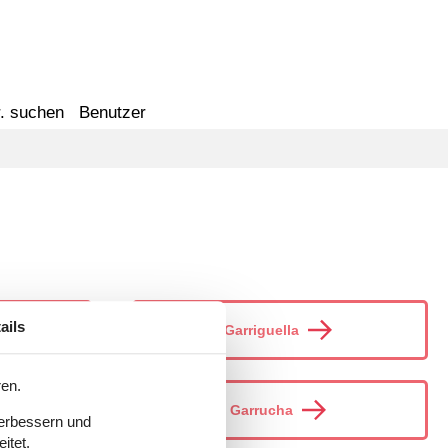
. suchen
Benutzer
ails
Garriguella
ren.
Garrucha
verbessern und
itet.