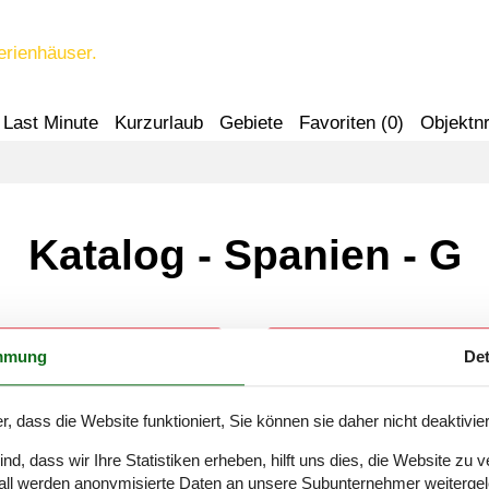
erienhäuser.
Last Minute
Kurzurlaub
Gebiete
Favoriten (
0
)
Objektnr
Katalog - Spanien - G
mmung
Det
Galilea
Gandia, Valencia
r, dass die Website funktioniert, Sie können sie daher nicht deaktivie
Gálvez
Garachico
d, dass wir Ihre Statistiken erheben, hilft uns dies, die Website zu 
all werden anonymisierte Daten an unsere Subunternehmer weitergele