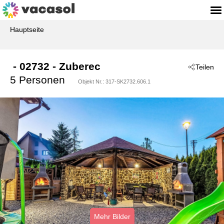
Hauptseite
 - 02732
 - Zuberec
Teilen
5 Personen
Objekt Nr.:
317-SK2732.606.1
Mehr Bilder