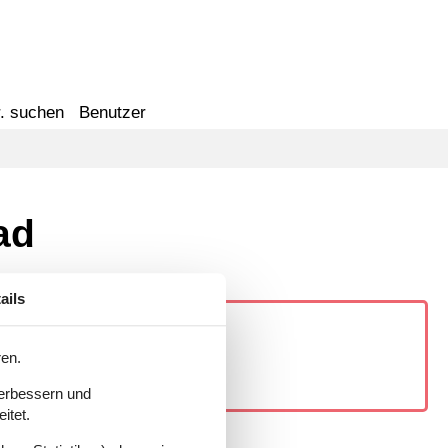
. suchen
Benutzer
ad
ails
ren.
verbessern und
itet.