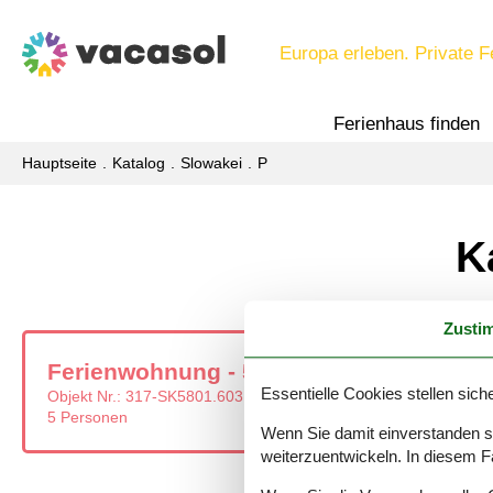
Europa erleben. Private F
Ferienhaus finden
Hauptseite
Katalog
Slowakei
P
K
Zusti
Ferienwohnung - 5 Personen - 058 01 -
Essentielle Cookies stellen siche
Objekt Nr.:
317-SK5801.603.1
5 Personen
Wenn Sie damit einverstanden sin
weiterzuentwickeln. In diesem F