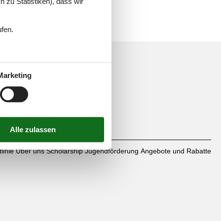
 zu Statistiken), dass wir
ufen.
Marketing
mbH
linie
Über uns
Scholarship
Jugendförderung
Angebote und Rabatte