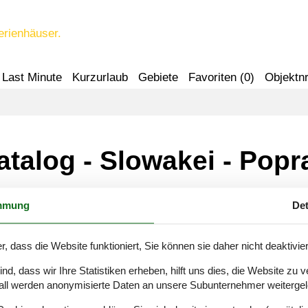
erienhäuser.
Last Minute
Kurzurlaub
Gebiete
Favoriten (
0
)
Objektnr
atalog - Slowakei - Popr
mmung
Det
 Poprad
r, dass die Website funktioniert, Sie können sie daher nicht deaktivie
d, dass wir Ihre Statistiken erheben, hilft uns dies, die Website zu 
all werden anonymisierte Daten an unsere Subunternehmer weitergele