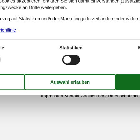
okies akzeptieren, erklären Sie sich damit einverstanden (zusätzlich
tingzwecke an Dritte weitergeben.
Bezug auf Statistiken und/oder Marketing jederzeit ändern oder widerr
chtlinie
Finden Sie uns
le
Statistiken
Metatravel Deutschland G
Poststraße 33
DE-20354
Hamburg
Deutschland
Ust-IdNr.:
DE312256700
Impressum
Kontakt
Cookies
FAQ
Datenschutzricht