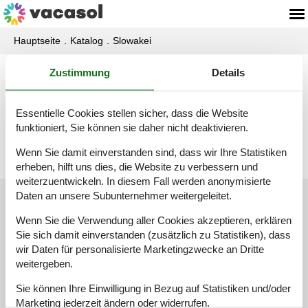
Hauptseite
Katalog
Slowakei
Zustimmung
Details
Katalog - Slowakei - N
Essentielle Cookies stellen sicher, dass die Website
Namestovo-Oravska Prehr.
funktioniert, Sie können sie daher nicht deaktivieren.
Wenn Sie damit einverstanden sind, dass wir Ihre Statistiken
erheben, hilft uns dies, die Website zu verbessern und
weiterzuentwickeln. In diesem Fall werden anonymisierte
Daten an unsere Subunternehmer weitergeleitet.
Kundenservice
Wenn Sie die Verwendung aller Cookies akzeptieren, erklären
Sie sich damit einverstanden (zusätzlich zu Statistiken), dass
(+49) 040 8740 6723
wir Daten für personalisierte Marketingzwecke an Dritte
info@vacasol.de
weitergeben.
Mail
Öffnungszeiten
Sie können Ihre Einwilligung in Bezug auf Statistiken und/oder
Marketing jederzeit ändern oder widerrufen.