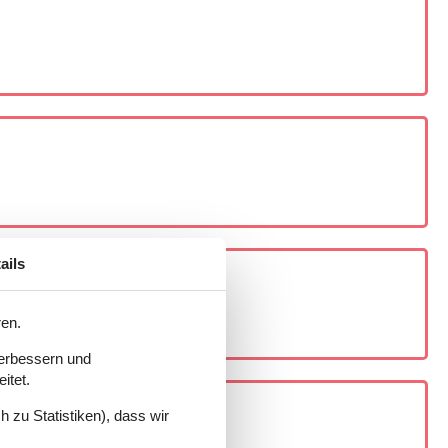
ails
ren.
verbessern und
itet.
 zu Statistiken), dass wir