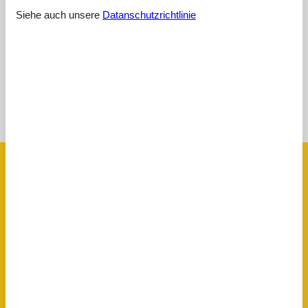
Die Räume sind geräumig. Zum See sind es etwa 100 Meter.
Siehe auch unsere
Datanschutzrichtlinie
Ein Ruderboot war vorhanden. Rundum ein gelungener
Urlaub.
Siehe Häuser nebenan
Sonnenstand über dem gewählten Objekt
😎
Ausstattung
Aktivitäten
Angelmöglichkeit, See
Fischreinigungsbereich im Innenbereich
Ruderboot
11 Fuß
Diverse
Anzahl Hochstühle
2
Baujahr
2000
Baumaterial: Holz