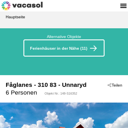
Hauptseite
Alternative Objekte
Ferienhäuser in der Nähe (11)
Fåglanes
 - 310 83
 - Unnaryd
Teilen
 - Jällunda/Unnaryd
6 Personen
Objekt Nr.:
148-S16352