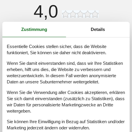
4,0
2 externe Bewertungen
Zustimmung
Details
4,0
juli 2025
Essentielle Cookies stellen sicher, dass die Website
Einchecken:
5
Reinigung:
4
Komfort:
4
funktioniert, Sie können sie daher nicht deaktivieren.
Einrichtungen:
3
Lage:
5
Preis-Leistung:
4
Wenn Sie damit einverstanden sind, dass wir Ihre Statistiken
erheben, hilft uns dies, die Website zu verbessern und
4,0
juni 2025
weiterzuentwickeln. In diesem Fall werden anonymisierte
Einchecken:
5
Reinigung:
4
Komfort:
4
Daten an unsere Subunternehmer weitergeleitet.
Einrichtungen:
4
Lage:
4
Preis-Leistung:
4
Allgemein:
Wenn Sie die Verwendung aller Cookies akzeptieren, erklären
Wir waren im Juni 2025 für 10 Tage in dem Ferienhaus.
Sie sich damit einverstanden (zusätzlich zu Statistiken), dass
CheckIn hat super über den nahegelegenen Campingplatz
wir Daten für personalisierte Marketingzwecke an Dritte
funktioniert. Die Mitarbeiter waren sehr nett sowie
weitergeben.
auskunftsfreudig. Das Haus liegt in am Ende einer Sackgasse
ohne Nachbarn. Das Grundstück ist sehr gepflegt. Die einfache
Sie können Ihre Einwilligung in Bezug auf Statistiken und/oder
Einrichtung ist etwas in die Jahre gekommen, für uns aber noch
Marketing jederzeit ändern oder widerrufen.
in Ordnung. Hier könnte der Eigentümer etwas nachbessern.