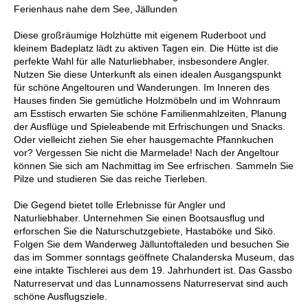
Ferienhaus nahe dem See, Jällunden
Diese großräumige Holzhütte mit eigenem Ruderboot und
kleinem Badeplatz lädt zu aktiven Tagen ein. Die Hütte ist die
perfekte Wahl für alle Naturliebhaber, insbesondere Angler.
Nutzen Sie diese Unterkunft als einen idealen Ausgangspunkt
für schöne Angeltouren und Wanderungen. Im Inneren des
Hauses finden Sie gemütliche Holzmöbeln und im Wohnraum
am Esstisch erwarten Sie schöne Familienmahlzeiten, Planung
der Ausflüge und Spieleabende mit Erfrischungen und Snacks.
Oder vielleicht ziehen Sie eher hausgemachte Pfannkuchen
vor? Vergessen Sie nicht die Marmelade! Nach der Angeltour
können Sie sich am Nachmittag im See erfrischen. Sammeln Sie
Pilze und studieren Sie das reiche Tierleben.
Die Gegend bietet tolle Erlebnisse für Angler und
Naturliebhaber. Unternehmen Sie einen Bootsausflug und
erforschen Sie die Naturschutzgebiete, Hastaböke und Sikö.
Folgen Sie dem Wanderweg Jälluntoftaleden und besuchen Sie
das im Sommer sonntags geöffnete Chalanderska Museum, das
eine intakte Tischlerei aus dem 19. Jahrhundert ist. Das Gassbo
Naturreservat und das Lunnamossens Naturreservat sind auch
schöne Ausflugsziele.