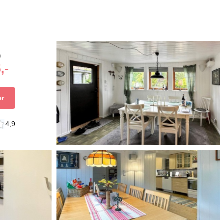
n
,-
er
4,9