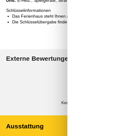
Und:
E-Heiz., Spielgeräte, Strandgrundst. 2000 m2 , Meerblick/See
Schlüsselinformationen
Das Ferienhaus steht Ihnen am Anreisetag ab 16:00 Uhr zur Ve
Die Schlüsselübergabe findet am Haus statt.
Externe Bewertungen
Unsere Gästebewertunge
4,9
Externe Bewertungen
Keine detaillierten externen Bewertun
Ausstattung