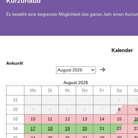
Kurzurlaub
Es besteht eine begrenzte Möglichkeit das ganze Jahr einen Kurzu
Kalender
Ankunft
August 2026
Mo
Di
Mi
Do
Fr
Sa
S
31
1
2
32
3
4
5
6
7
8
9
33
10
11
12
13
14
15
1
34
17
18
19
20
21
22
2
35
24
25
26
27
28
29
3