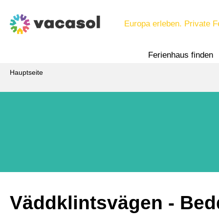
Europa erleben. Private F
Ferienhaus finden
Hauptseite
Väddklintsvägen
 - Be