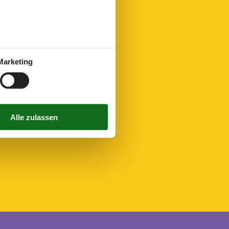
670 m
340 m
27 km
660 m
Marketing
10 m
10 m
20 m
520 m
18,2 km