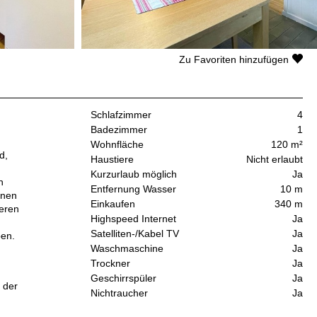
Zu Favoriten hinzufügen
Schlafzimmer
4
Badezimmer
1
Wohnfläche
120 m²
d,
Haustiere
Nicht erlaubt
Kurzurlaub möglich
Ja
n
Entfernung Wasser
10 m
inen
Einkaufen
340 m
teren
Highspeed Internet
Ja
Satelliten-/Kabel TV
Ja
ben.
Waschmaschine
Ja
Trockner
Ja
Geschirrspüler
Ja
 der
Nichtraucher
Ja