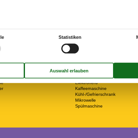
Entfernung
iten (Sandstrand)
Bus
Einkauf
Flughafen
Golf
le
Statistiken
Küste
Küste (Strand)
Nachbar
g
Restaurant
en
Stadt/Ort
Küche
2
Abzugshaube
ne
Elektroherd
er
Kaffeemaschine
Kühl-/Gefrierschrank
Mikrowelle
Spülmaschine