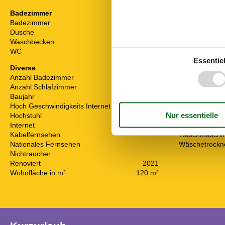
Badezimmer
Draußen
Badezimmer
Bademöglichke
Dusche
Gartengrill
Waschbecken
Gartenmöbel
WC
Kohlegrill
Essentiel
Diverse
Drinnen
Anzahl Badezimmer
1
Apple TV
Anzahl Schlafzimmer
4
Internetzugan
Baujahr
1882
Kabelfernseh
Hoch Geschwindigkeits Internet
Radio
Hochstuhl
Spielgeräte
Internet
TV
Kabelfernsehen
Waschmaschi
Nationales Fernsehen
Wäschetrockn
Nichtraucher
Renoviert
2021
Wohnfläche in m²
120 m²