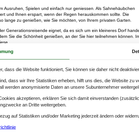
um Ausruhen, Spielen und einfach nur geniessen. Als Sahnehäubchen
gert und Ihnen erspart, wenn der Regen herauskommen sollte. Die
h so lange zu genießen, wie Sie möchten, von Ihrem privaten Garten.
oder Generationsreisende eignet, da es sich um ein kleineres Dorf hande
dem Sie die Schönheit genießen, an der Sie hier teilnehmen können. I
iese.
mmung
Det
lich zu all dem wollen, können Sie ein paar Minuten zu einem nahe
nd ein sehr gemütliches Restaurant haben. Wenn Sie eine noch größe
ben Sie Malmö, Ystad und Trelleborg. Seen und wunderbare Ausflugszi
r, dass die Website funktioniert, Sie können sie daher nicht deaktivie
h um ein altes Fischerdorf und die Lage zur Ostsee hin handelt, wäre es
nt haben Sie auch Minigolf und einen sehr beliebten Eiskiosk. Wenn Si
d, dass wir Ihre Statistiken erheben, hilft uns dies, die Website zu 
 ein paar Kilometer entfernt, wo Sie auch ein schönes Restaurant u
all werden anonymisierte Daten an unsere Subunternehmer weitergele
Skåne wie Ystad Zoo, Skåne Zoo, Tosselilla Summerland und Hallongårde
okies akzeptieren, erklären Sie sich damit einverstanden (zusätzlich
tingzwecke an Dritte weitergeben.
Bezug auf Statistiken und/oder Marketing jederzeit ändern oder widerr
 Kaffeem., Spülm.
chtlinie