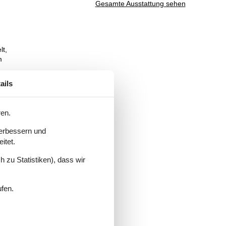
Gesamte Ausstattung sehen
lt,
m
ails
re
ele
ren.
e
verbessern und
nd
itet.
n
 zu Statistiken), dass wir
ufen.