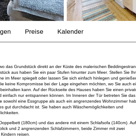
ngen
Preise
Kalender
 wo das Grundstück direkt an der Küste des malerischen Beddingestran
stück aus haben Sie ein paar Stufen hinunter zum Meer. Stellen Sie Ihr
e im Meer spiegelt oder lassen Sie sich einfach hinlegen und genieße
n, die keine Kompromisse bei der Lage eingehen möchten, wo Sie auch e
ub beinhalten kann. Auf der Rückseite des Hauses haben Sie einen priva
 einfach nur entspannen können. Im Inneren der Tür betreten Sie das
 Sie sowohl eine Essgruppe als auch ein angrenzendes Wohnzimmer ha
es gut durchdacht ist. Sie haben auch Wäschemöglichkeiten und
ichkeiten.
Doppelbett (180cm) und das andere mit einem Schlafsofa (140cm). Auf
ick und 2 angrenzenden Schlafzimmern, beide Zimmer mit zwei
 Kindern reisen.