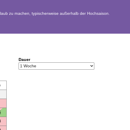
rlaub zu machen, typischerweise außerhalb der Hochsaison.
Dauer
o
6
3
0