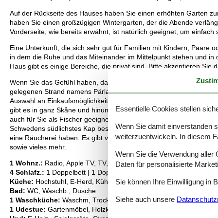
Auf der Rückseite des Hauses haben Sie einen erhöhten Garten z
haben Sie einen großzügigen Wintergarten, der die Abende verlän
Vorderseite, wie bereits erwähnt, ist natürlich geeignet, um einfac
Eine Unterkunft, die sich sehr gut für Familien mit Kindern, Paare 
in dem die Ruhe und das Miteinander im Mittelpunkt stehen und in 
Haus gibt es einige Bereiche, die privat sind. Bitte akzeptieren Sie d
Zusti
Wenn Sie das Gefühl haben, dass Sie in Ihrem Urlaub etwas zusätz
gelegenen Strand namens Pärlan laufen, wo Sie auch einen Steg u
Auswahl an Einkaufsmöglichkeiten, Kultur und Essen wünschen, ha
Essentielle Cookies stellen siche
gibt es in ganz Skåne und hinunter in Richtung Österlen. Da es sic
auch für Sie als Fischer geeignet. Einen kurzen Spaziergang entfer
Wenn Sie damit einverstanden sin
Schwedens südlichstes Kap besuchen möchten, haben Sie Smygehuk
weiterzuentwickeln. In diesem F
eine Räucherei haben. Es gibt viele Aktivitäten für die Kinder in 
sowie vieles mehr.
Wenn Sie die Verwendung aller Co
1 Wohnz.:
Radio, Apple TV, TV, Bluetooth, Kabel-TV
Daten für personalisierte Marke
4 Schlafz.:
1 Doppelbett | 1 Doppelliege | 2 Betten | 2 Betten
Sie können Ihre Einwilligung in 
Küche:
Hochstuhl, E-Herd, Kühl-Gefrier-Kombi, Mikrow., Abzugsh.,
Bad:
WC, Waschb., Dusche
Siehe auch unsere
Datanschutzri
1 Waschküche:
Waschm, Trockner
1 Udestue:
Gartenmöbel, Holzkohlegrill