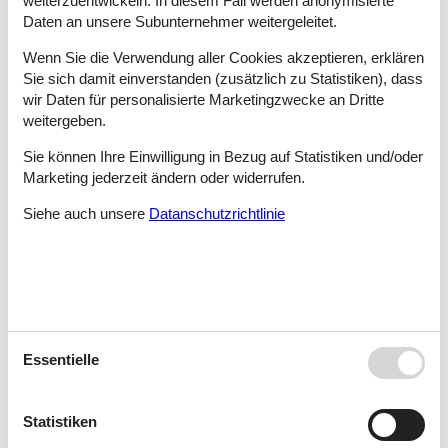
weiterzuentwickeln. In diesem Fall werden anonymisierte
Zawidowice
Daten an unsere Subunternehmer weitergeleitet.
Wenn Sie die Verwendung aller Cookies akzeptieren, erklären
Sie sich damit einverstanden (zusätzlich zu Statistiken), dass
Zawoja
wir Daten für personalisierte Marketingzwecke an Dritte
weitergeben.
Sie können Ihre Einwilligung in Bezug auf Statistiken und/oder
Zbychowo
Marketing jederzeit ändern oder widerrufen.
Siehe auch unsere
Datanschutzrichtlinie
Zelazo
Zelistrzewo
Essentielle
Zgnilocha
Statistiken