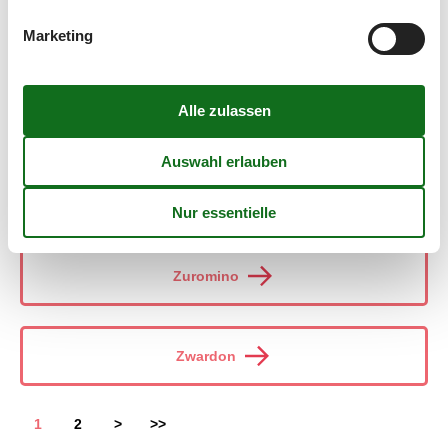
Marketing
Zlocieniec
Zolynia
Zur
Zuromino
Zwardon
1
2
>
>>