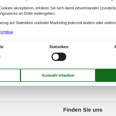
okies akzeptieren, erklären Sie sich damit einverstanden (zusätzlich
Gizycko
Golczewo
tingzwecke an Dritte weitergeben.
Bezug auf Statistiken und/oder Marketing jederzeit ändern oder widerr
Gleboczek
Golubie
chtlinie
le
Statistiken
Gleznowko
Gowidlino
Finden Sie uns