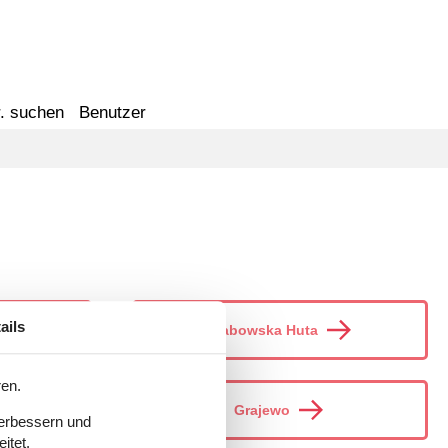
. suchen
Benutzer
ails
Grabowska Huta
ren.
Grajewo
verbessern und
itet.