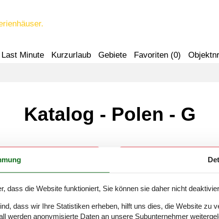
erienhäuser.
Last Minute
Kurzurlaub
Gebiete
Favoriten (
0
)
Objektnr
Katalog - Polen - G
mmung
Det
Gdynia
Gliwice
r, dass die Website funktioniert, Sie können sie daher nicht deaktivie
Gietrzwald
Gniewino
d, dass wir Ihre Statistiken erheben, hilft uns dies, die Website zu 
all werden anonymisierte Daten an unsere Subunternehmer weitergele