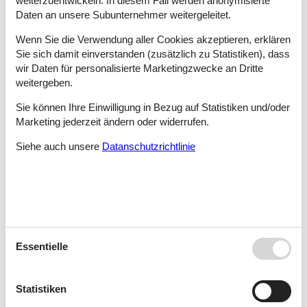
weiterzuentwickeln. In diesem Fall werden anonymisierte
Lonevåg/Osterøy
Daten an unsere Subunternehmer weitergeleitet.
Wenn Sie die Verwendung aller Cookies akzeptieren, erklären
Sie sich damit einverstanden (zusätzlich zu Statistiken), dass
Loshavn Farsund
wir Daten für personalisierte Marketingzwecke an Dritte
weitergeben.
Sie können Ihre Einwilligung in Bezug auf Statistiken und/oder
Lund/Rogaland
Marketing jederzeit ändern oder widerrufen.
Siehe auch unsere
Datanschutzrichtlinie
Lunde/Tysnes
Lundegrend
Essentielle
Lussevika/Lindesnes
Statistiken