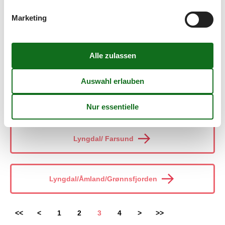
Marketing
Luster
Lygna
Lyngdal
Lyngdal/ Farsund
Lyngdal/Åmland/Grønnsfjorden
<<
<
1
2
3
4
>
>>