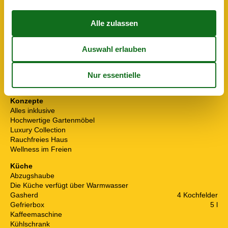
Entf. zum Wasser/Baden
3,7 km
Entfernung Einkauf
4,8 km
Entfernung Flughafen GRQ
81 km
Entfernung zu alt. Wasser/Baden
13 km
Entfernung zu Angelmöglichkeiten
2,3 km
Fahrradverleih
4,5 km
Golfplatz
8,2 km
Nächstes Restaurant
5 km
Schwimmbad
6 km
Konzepte
Alles inklusive
Hochwertige Gartenmöbel
Luxury Collection
Rauchfreies Haus
Wellness im Freien
Küche
Abzugshaube
Die Küche verfügt über Warmwasser
Gasherd
4 Kochfelder
Gefrierbox
5 l
Kaffeemaschine
Kühlschrank