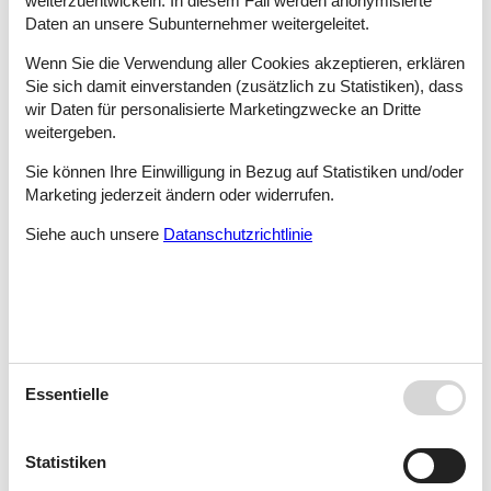
weiterzuentwickeln. In diesem Fall werden anonymisierte
Ugljan - Lukoran
Daten an unsere Subunternehmer weitergeleitet.
Wenn Sie die Verwendung aller Cookies akzeptieren, erklären
Sie sich damit einverstanden (zusätzlich zu Statistiken), dass
Ugljan - Preko
wir Daten für personalisierte Marketingzwecke an Dritte
weitergeben.
Sie können Ihre Einwilligung in Bezug auf Statistiken und/oder
Ugljan/Kali
Marketing jederzeit ändern oder widerrufen.
Siehe auch unsere
Datanschutzrichtlinie
Ugljan/Kukljica
Ugljan/Preko
Essentielle
Ugljan/Ugljan
Statistiken