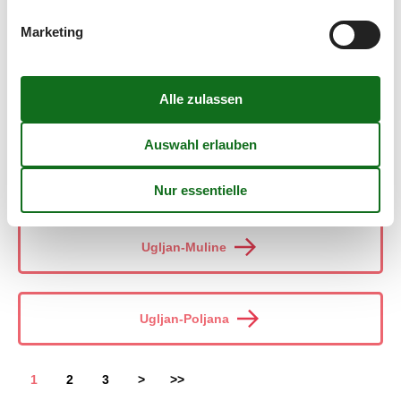
Marketing
Ugljane
Ugljan-Kali
Ugljan-Kukljica
Ugljan-Muline
Ugljan-Poljana
1
2
3
>
>>