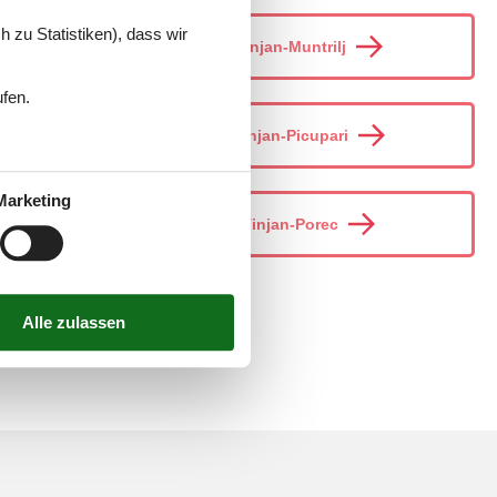
 zu Statistiken), dass wir
Tinjan-Muntrilj
ufen.
Tinjan-Picupari
Marketing
Tinjan-Porec