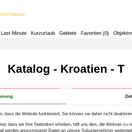
erienhäuser.
Last Minute
Kurzurlaub
Gebiete
Favoriten (
0
)
Objektnr
Katalog - Kroatien - T
mmung
Det
njan - Brinjani
Tinjan-Brcici
r, dass die Website funktioniert, Sie können sie daher nicht deaktivie
njan - Hlistici
Tinjan-Ivetici
d, dass wir Ihre Statistiken erheben, hilft uns dies, die Website zu 
all werden anonymisierte Daten an unsere Subunternehmer weitergele