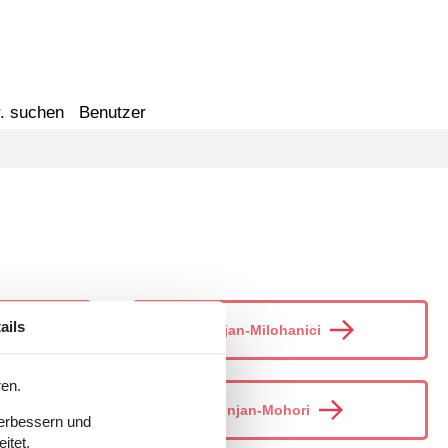
. suchen
Benutzer
ails
Tinjan-Milohanici
ren.
Tinjan-Mohori
verbessern und
itet.