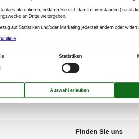
okies akzeptieren, erklären Sie sich damit einverstanden (zusätzlich
injan - Kringa
Tinjan-Jakovici
tingzwecke an Dritte weitergeben.
Bezug auf Statistiken und/oder Marketing jederzeit ändern oder widerr
njan - Radetici
Tinjan-Kmacici
chtlinie
le
Statistiken
injan-Basici
Tinjan-Kringa
Finden Sie uns