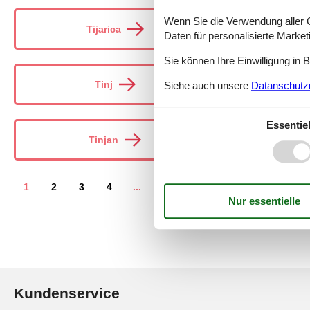
Wenn Sie die Verwendung aller Co
Tijarica
T
Daten für personalisierte Marke
Sie können Ihre Einwilligung in 
Tinj
Ti
Siehe auch unsere
Datanschutzri
Essentiel
Tinjan
T
1
2
3
4
...
>
>>
Kundenservice