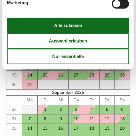
Ankunft
Marketing
August 2026
Mo
Di
Mi
Do
Fr
Sa
So
31
1
2
32
3
4
5
6
7
8
9
33
10
11
12
13
14
15
16
34
17
18
19
20
21
22
23
35
24
25
26
27
28
29
30
36
31
September 2026
Mo
Di
Mi
Do
Fr
Sa
So
36
1
2
3
4
5
6
37
7
8
9
10
11
12
13
38
14
15
16
17
18
19
20