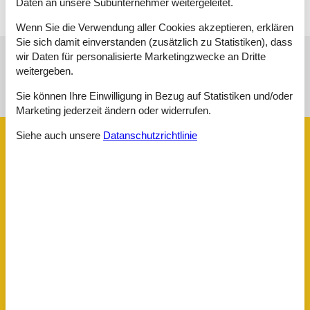
Daten an unsere Subunternehmer weitergeleitet.
Wenn Sie die Verwendung aller Cookies akzeptieren, erklären
Sie sich damit einverstanden (zusätzlich zu Statistiken), dass
wir Daten für personalisierte Marketingzwecke an Dritte
Siehe Häuser nebenan
weitergeben.
Sie können Ihre Einwilligung in Bezug auf Statistiken und/oder
Sonnenstand über dem gewählten Objekt
😎
Marketing jederzeit ändern oder widerrufen.
Siehe auch unsere
Datanschutzrichtlinie
Ausstattung
Serviceeinrichtungen
Backofen
Balkon
Bettwäsche
Dusche
Handtücher
Internet - WLAN
Klimaanlage
Kühlschrank
Reise-/Kinderbett