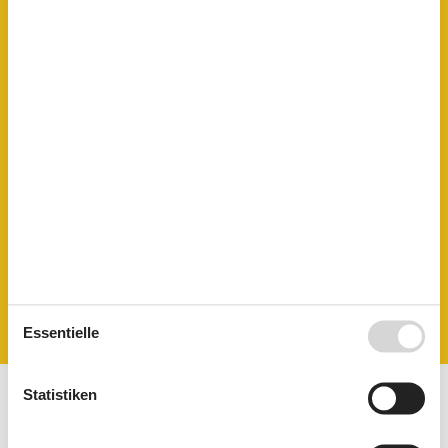
Separate Küche
Terrasse
Tiere nicht erlaubt
TV
Umliegende einrichtungen
Garten zur Nutzung
Parkplatz
Sitzecke im Garten
Unterkünfte
Grillmöglichkeit
Internet im öff. Bereich
Wäscheservice
Verpflegungsmöglichkeiten
Frühstück möglich
Essentielle
Statistiken
Kalender