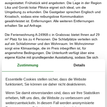
ausgestattet. Frühstück wird angeboten. Die Lage in der Region
Lika und Gorski kotar Plitvice eignet sich ideal, um die
Umgebung zu erkunden. Die Gastgeber sprechen Englisch und
Kroatisch, sodass eine reibungslose Kommunikation
gewährleistet ist. Entfernungen: Alle weiteren Entfernungen
erhalten Sie auf Anfrage.
Die Ferienwohnung A-24968-c in Grabovac bietet Ihnen auf 29
m² Platz für bis zu 4 Personen. Die Schlafplätze verteilen sich
auf ein Schlafzimmer und den Wohnraum. Im Wohnzimmer
sorgt eine Klimaanlage, die im Preis inbegriffen ist, für
angenehme Bedingungen. Die Unterkunft verfügt über eine
eigene Küche mit grundlegender Ausstattung, sodass Sie sich
flexibel selbst versorgen können. Für Unterhaltung stehen Ihnen
Zustimmung
Details
Standard-WLAN, Satellitenfernsehen, Tischtennis und
Gesellschaftsspiele zur Verfügung. Genießen Sie entspannte
Stunden auf der 7 m² großen Terrasse oder dem Balkon. Die
Essentielle Cookies stellen sicher, dass die Website
Ferienwohnung befindet sich im 1. Stock und eignet sich ideal
funktioniert, Sie können sie daher nicht deaktivieren.
für Familien oder kleine Gruppen, die die Region Lika und
Gorski kotar Plitvice erkunden möchten. Ihr Gastgeber spricht
Wenn Sie damit einverstanden sind, dass wir Ihre Statistiken
Englisch und Kroatisch, was die Kommunikation erleichtert.
erheben, hilft uns dies, die Website zu verbessern und
Handtücher werden bereitgestellt, sodass Sie sich um nichts
weiter kümmern müssen.
weiterzuentwickeln. In diesem Fall werden anonymisierte